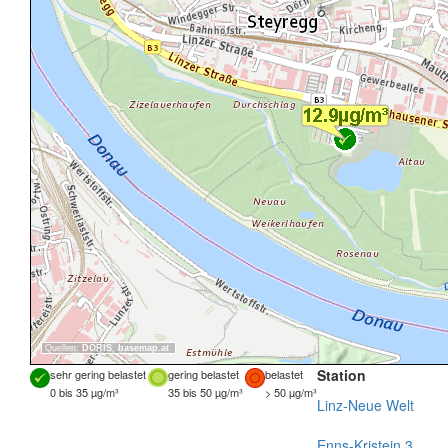
Quellen:
DORIS
,
basemap.at
Station
sehr gering belastet
gering belastet
belastet
0 bis 35 µg/m³
35 bis 50 µg/m³
> 50 µg/m³
Linz-Neue Welt
Enns-Kristein 3