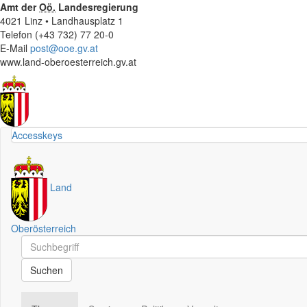
Amt der
Oö.
Landesregierung
4021 Linz • Landhausplatz 1
Telefon (+43 732) 77 20-0
E-Mail
post@ooe.gv.at
www.land-oberoesterreich.gv.at
Accesskeys
Land
Oberösterreich
Schnellsuche
Schnellsuche
Suchen