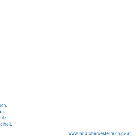
uch
.
um
.
utz
.
eiheit
.
www.land-oberoesterreich.gv.at