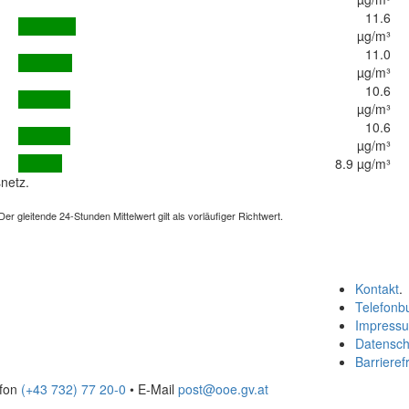
11.6
µg/m³
11.0
µg/m³
10.6
µg/m³
10.6
µg/m³
8.9 µg/m³
netz.
 gleitende 24-Stunden Mittelwert gilt als vorläufiger Richtwert.
Kontakt
.
Telefonb
Impress
Datensch
Barrierefr
efon
(+43 732) 77 20-0
• E-Mail
post@ooe.gv.at