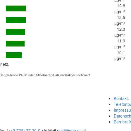
12.8
µg/m³
12.5
µg/m³
12.0
µg/m³
11.9
µg/m³
10.1
µg/m³
netz.
 gleitende 24-Stunden Mittelwert gilt als vorläufiger Richtwert.
Kontakt
.
Telefonb
Impress
Datensch
Barrierefr
efon
(+43 732) 77 20-0
• E-Mail
post@ooe.gv.at