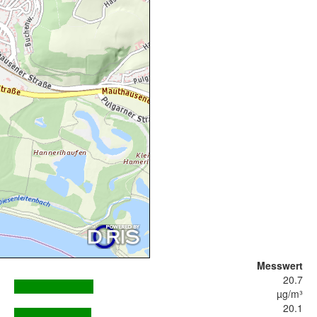
Messwert
20.7
µg/m³
20.1