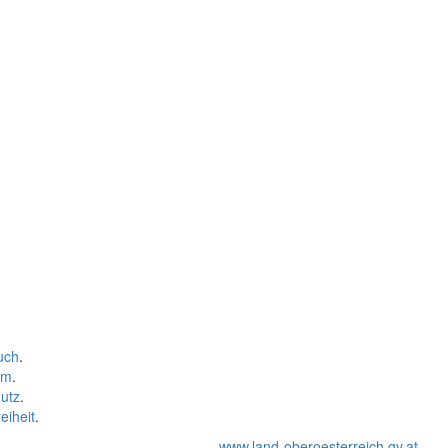
uch
.
um
.
utz
.
eiheit
.
www.land-oberoesterreich.gv.at