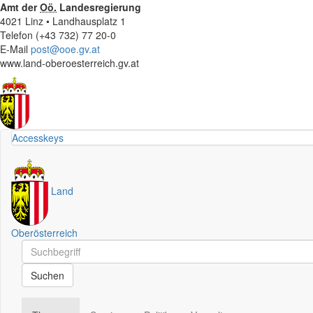
Amt der
Oö.
Landesregierung
4021 Linz • Landhausplatz 1
Telefon (+43 732) 77 20-0
E-Mail
post@ooe.gv.at
www.land-oberoesterreich.gv.at
Accesskeys
Land
Oberösterreich
Schnellsuche
Schnellsuche
Suchen