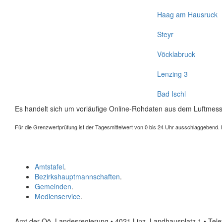
Haag am Hausruck
Steyr
Vöcklabruck
Lenzing 3
Bad Ischl
Es handelt sich um vorläufige Online-Rohdaten aus dem Luftmess
Für die Grenzwertprüfung ist der Tagesmittelwert von 0 bis 24 Uhr ausschlaggebend. Der
Amtstafel
.
Bezirkshauptmannschaften
.
Gemeinden
.
Medienservice
.
Amt der Oö. Landesregierung • 4021 Linz, Landhausplatz 1
• Tel