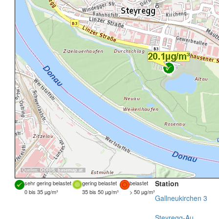
Quellen:
DORIS
,
basemap.at
Station
sehr gering belastet
gering belastet
belastet
0 bis 35 µg/m³
35 bis 50 µg/m³
> 50 µg/m³
Gallneukirchen 3
Steyregg-Au