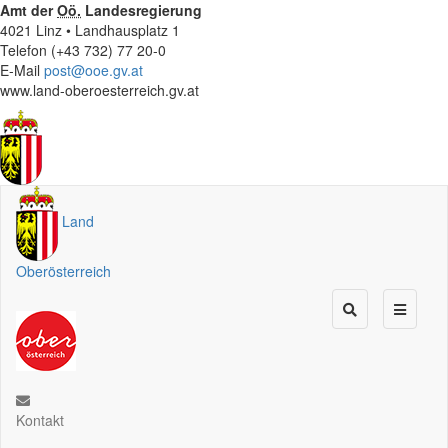
Amt der
Oö.
Landesregierung
4021 Linz • Landhausplatz 1
Telefon (+43 732) 77 20-0
E-Mail
post@ooe.gv.at
www.land-oberoesterreich.gv.at
Land
Oberösterreich
Kontakt