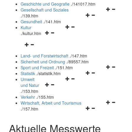
und
Geschichte und Geografie
.
/141017.htm
schließen
Navigationsm
Gesellschaft und Soziales
Navigationsmenü
öffnen
.
/139.htm
öffnen
und
Gesundheit
.
/141.htm
Navigationsmenü
und
schließen
Kultur
Navigationsmenü
öffnen
schließen
.
/kultur.htm
öffnen
und
Navigationsmenü
und
schließen
öffnen
schließen
Land- und Forstwirtschaft
.
/147.htm
und
Sicherheit und Ordnung
.
/89557.htm
schließen
Navigationsm
Sport und Freizeit
.
/151.htm
Navigationsmenü
öffnen
Statistik
.
/statistik.htm
Navigationsmenü
öffnen
und
Umwelt
Navigationsmenü
öffnen
und
schließen
und Natur
öffnen
und
schließen
.
/153.htm
und
schließen
Verkehr
.
/155.htm
schließen
Navigationsm
Wirtschaft, Arbeit und Tourismus
Navigationsmenü
öffnen
.
/157.htm
öffnen
und
und
schließen
Aktuelle Messwerte
schließen