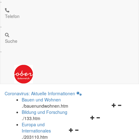
.
Telefon
.
Suche
.
Coronavirus: Aktuelle Informationen
Bauen und Wohnen
Navigationsm
.
/bauenundwohnen.htm
öffnen
Bildung und Forschung
Navigationsmenü
und
.
/133.htm
öffnen
schließen
Europa und
Navigationsmenü
und
Internationales
öffnen
schließen
.
/203110.htm