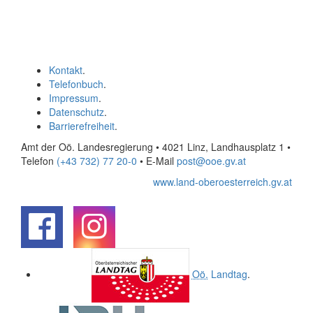
Kontakt
.
Telefonbuch
.
Impressum
.
Datenschutz
.
Barrierefreiheit
.
Amt der Oö. Landesregierung • 4021 Linz, Landhausplatz 1
•
Telefon
(+43 732) 77 20-0
• E-Mail
post@ooe.gv.at
www.land-oberoesterreich.gv.at
.
.
Oö.
Landtag
.