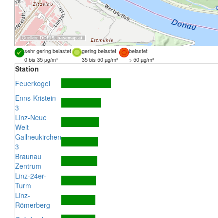
Quellen:
DORIS
,
basemap.at
sehr gering belastet
gering belastet
belastet
0 bis 35 µg/m³
35 bis 50 µg/m³
> 50 µg/m³
Station
Feuerkogel
Enns-Kristein
3
Linz-Neue
Welt
Gallneukirchen
3
Braunau
Zentrum
Linz-24er-
Turm
Linz-
Römerberg