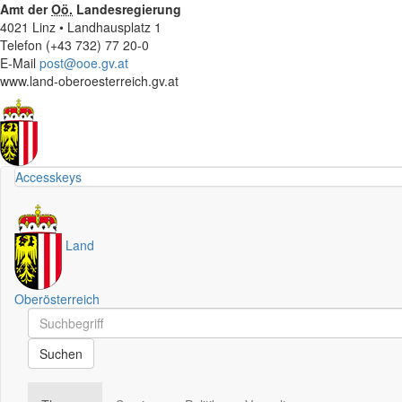
Amt der
Oö.
Landesregierung
4021 Linz • Landhausplatz 1
Telefon (+43 732) 77 20-0
E-Mail
post@ooe.gv.at
www.land-oberoesterreich.gv.at
Accesskeys
Land
Oberösterreich
Schnellsuche
Schnellsuche
Suchen