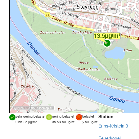
Quellen:
DORIS
,
basemap.at
Station
sehr gering belastet
gering belastet
belastet
0 bis 35 µg/m³
35 bis 50 µg/m³
> 50 µg/m³
Enns-Kristein 3
Feuerkogel