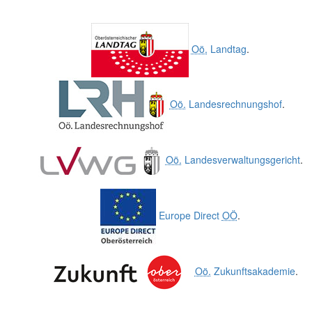
Oö.
Landtag
.
Oö.
Landesrechnungshof
.
Oö.
Landesverwaltungsgericht
.
Europe Direct
OÖ
.
Oö.
Zukunftsakademie
.