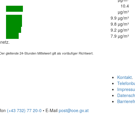
10.4
µg/m³
9.9 µg/m³
9.8 µg/m³
9.2 µg/m³
7.9 µg/m³
netz.
 gleitende 24-Stunden Mittelwert gilt als vorläufiger Richtwert.
Kontakt
.
Telefonb
Impress
Datensch
Barrierefr
efon
(+43 732) 77 20-0
• E-Mail
post@ooe.gv.at