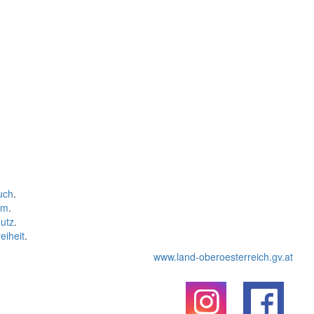
uch
.
um
.
utz
.
eiheit
.
www.land-oberoesterreich.gv.at