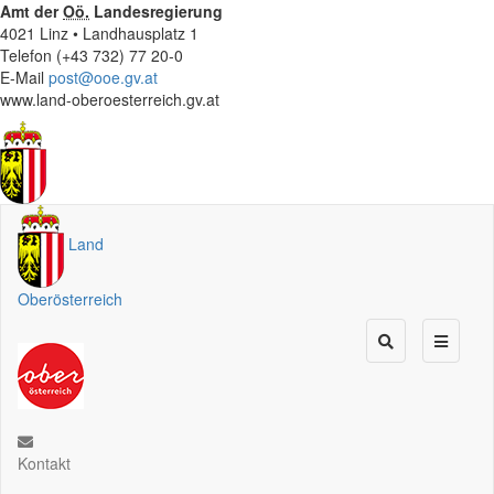
Amt der
Oö.
Landesregierung
4021 Linz • Landhausplatz 1
Telefon (+43 732) 77 20-0
E-Mail
post@ooe.gv.at
www.land-oberoesterreich.gv.at
Land
Oberösterreich
Kontakt