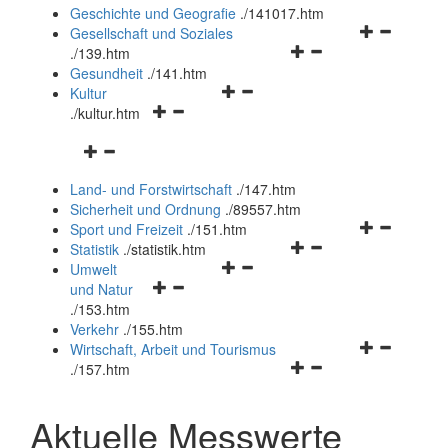
und
Geschichte und Geografie
.
/141017.htm
schließen
Navigationsm
Gesellschaft und Soziales
Navigationsmenü
öffnen
.
/139.htm
öffnen
und
Gesundheit
.
/141.htm
Navigationsmenü
und
schließen
Kultur
Navigationsmenü
öffnen
schließen
.
/kultur.htm
öffnen
und
Navigationsmenü
und
schließen
öffnen
schließen
Land- und Forstwirtschaft
.
/147.htm
und
Sicherheit und Ordnung
.
/89557.htm
schließen
Navigationsm
Sport und Freizeit
.
/151.htm
Navigationsmenü
öffnen
Statistik
.
/statistik.htm
Navigationsmenü
öffnen
und
Umwelt
Navigationsmenü
öffnen
und
schließen
und Natur
öffnen
und
schließen
.
/153.htm
und
schließen
Verkehr
.
/155.htm
schließen
Navigationsm
Wirtschaft, Arbeit und Tourismus
Navigationsmenü
öffnen
.
/157.htm
öffnen
und
und
schließen
Aktuelle Messwerte
schließen