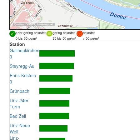
Quellen:
DORIS
,
basemap.at
sehr gering belastet
gering belastet
belastet
0 bis 35 µg/m³
35 bis 50 µg/m³
> 50 µg/m³
Station
Gallneukirchen
3
Steyregg-Au
Enns-Kristein
3
Grünbach
Linz-24er-
Turm
Bad Zell
Linz-Neue
Welt
Linz-