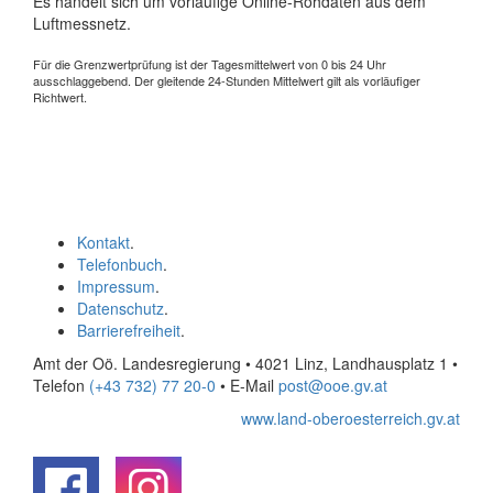
Es handelt sich um vorläufige Online-Rohdaten aus dem
Luftmessnetz.
Für die Grenzwertprüfung ist der Tagesmittelwert von 0 bis 24 Uhr
ausschlaggebend. Der gleitende 24-Stunden Mittelwert gilt als vorläufiger
Richtwert.
Kontakt
.
Telefonbuch
.
Impressum
.
Datenschutz
.
Barrierefreiheit
.
Amt der Oö. Landesregierung • 4021 Linz, Landhausplatz 1
•
Telefon
(+43 732) 77 20-0
• E-Mail
post@ooe.gv.at
www.land-oberoesterreich.gv.at