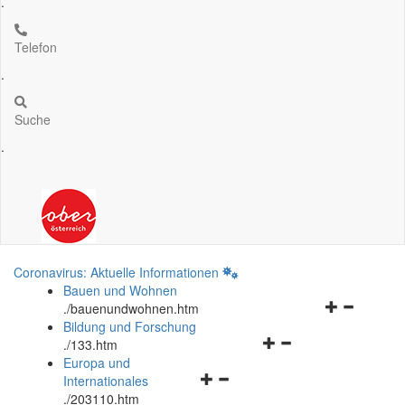
.
Telefon
.
Suche
.
Coronavirus: Aktuelle Informationen
Bauen und Wohnen
Navigationsm
.
/bauenundwohnen.htm
öffnen
Bildung und Forschung
Navigationsmenü
und
.
/133.htm
öffnen
schließen
Europa und
Navigationsmenü
und
Internationales
öffnen
schließen
.
/203110.htm