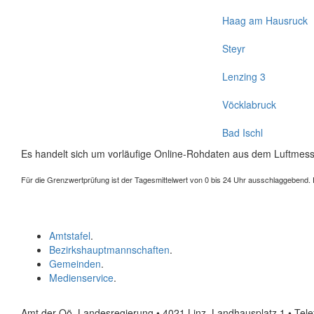
Haag am Hausruck
Steyr
Lenzing 3
Vöcklabruck
Bad Ischl
Es handelt sich um vorläufige Online-Rohdaten aus dem Luftmess
Für die Grenzwertprüfung ist der Tagesmittelwert von 0 bis 24 Uhr ausschlaggebend. Der
Amtstafel
.
Bezirkshauptmannschaften
.
Gemeinden
.
Medienservice
.
Amt der Oö. Landesregierung • 4021 Linz, Landhausplatz 1
• Tel