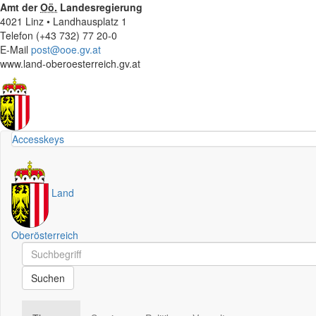
Amt der
Oö.
Landesregierung
4021 Linz • Landhausplatz 1
Telefon (+43 732) 77 20-0
E-Mail
post@ooe.gv.at
www.land-oberoesterreich.gv.at
Accesskeys
Land
Oberösterreich
Schnellsuche
Schnellsuche
Suchen