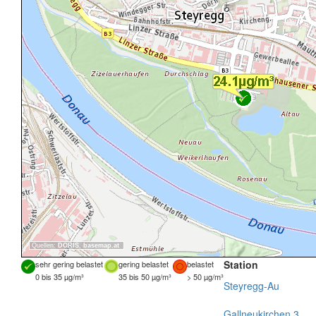
Quellen:
DORIS
,
basemap.at
Station
sehr gering belastet
gering belastet
belastet
0 bis 35 µg/m³
35 bis 50 µg/m³
> 50 µg/m³
Steyregg-Au
Gallneukirchen 3