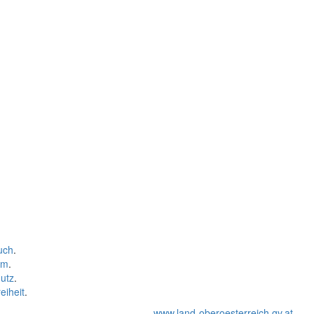
uch
.
um
.
utz
.
eiheit
.
www.land-oberoesterreich.gv.at