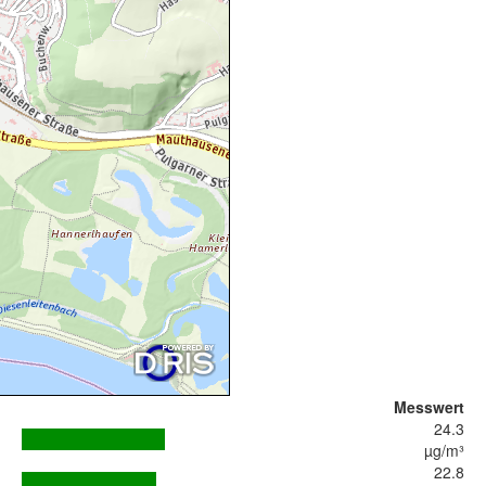
Messwert
24.3
µg/m³
22.8