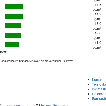
14.3
µg/m³
14.2
µg/m³
13.0
µg/m³
12.8
µg/m³
11.0
µg/m³
netz.
 gleitende 24-Stunden Mittelwert gilt als vorläufiger Richtwert.
Kontakt
.
Telefonb
Impress
Datensch
Barrierefr
efon
(+43 732) 77 20-0
• E-Mail
post@ooe.gv.at