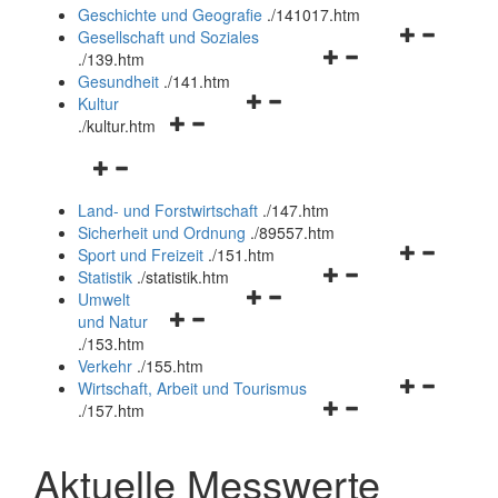
und
Geschichte und Geografie
.
/141017.htm
schließen
Navigationsm
Gesellschaft und Soziales
Navigationsmenü
öffnen
.
/139.htm
öffnen
und
Gesundheit
.
/141.htm
Navigationsmenü
und
schließen
Kultur
Navigationsmenü
öffnen
schließen
.
/kultur.htm
öffnen
und
Navigationsmenü
und
schließen
öffnen
schließen
Land- und Forstwirtschaft
.
/147.htm
und
Sicherheit und Ordnung
.
/89557.htm
schließen
Navigationsm
Sport und Freizeit
.
/151.htm
Navigationsmenü
öffnen
Statistik
.
/statistik.htm
Navigationsmenü
öffnen
und
Umwelt
Navigationsmenü
öffnen
und
schließen
und Natur
öffnen
und
schließen
.
/153.htm
und
schließen
Verkehr
.
/155.htm
schließen
Navigationsm
Wirtschaft, Arbeit und Tourismus
Navigationsmenü
öffnen
.
/157.htm
öffnen
und
und
schließen
Aktuelle Messwerte
schließen