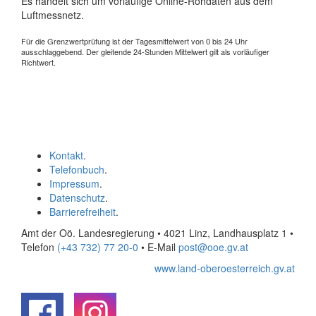
Es handelt sich um vorläufige Online-Rohdaten aus dem
Luftmessnetz.
Für die Grenzwertprüfung ist der Tagesmittelwert von 0 bis 24 Uhr
ausschlaggebend. Der gleitende 24-Stunden Mittelwert gilt als vorläufiger
Richtwert.
Kontakt
.
Telefonbuch
.
Impressum
.
Datenschutz
.
Barrierefreiheit
.
Amt der Oö. Landesregierung • 4021 Linz, Landhausplatz 1
•
Telefon
(+43 732) 77 20-0
• E-Mail
post@ooe.gv.at
www.land-oberoesterreich.gv.at