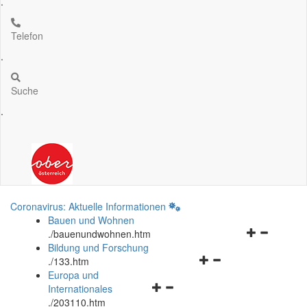
.
Telefon
.
Suche
.
Coronavirus: Aktuelle Informationen
Bauen und Wohnen
Navigationsm
.
/bauenundwohnen.htm
öffnen
Bildung und Forschung
Navigationsmenü
und
.
/133.htm
öffnen
schließen
Europa und
Navigationsmenü
und
Internationales
öffnen
schließen
.
/203110.htm