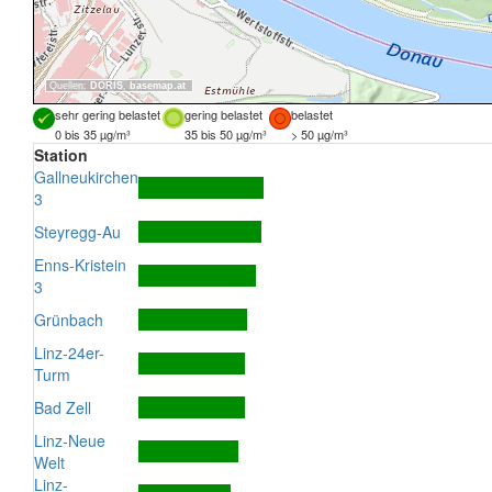
Quellen:
DORIS
,
basemap.at
sehr gering belastet
gering belastet
belastet
0 bis 35 µg/m³
35 bis 50 µg/m³
> 50 µg/m³
Station
Gallneukirchen
3
Steyregg-Au
Enns-Kristein
3
Grünbach
Linz-24er-
Turm
Bad Zell
Linz-Neue
Welt
Linz-