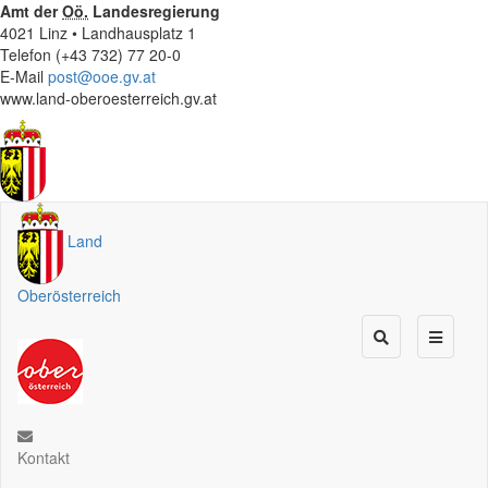
Amt der
Oö.
Landesregierung
4021 Linz • Landhausplatz 1
Telefon (+43 732) 77 20-0
E-Mail
post@ooe.gv.at
www.land-oberoesterreich.gv.at
Land
Oberösterreich
Kontakt