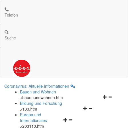
.
Telefon
.
Suche
.
Coronavirus: Aktuelle Informationen
Bauen und Wohnen
Navigationsm
.
/bauenundwohnen.htm
öffnen
Bildung und Forschung
Navigationsmenü
und
.
/133.htm
öffnen
schließen
Europa und
Navigationsmenü
und
Internationales
öffnen
schließen
.
/203110.htm