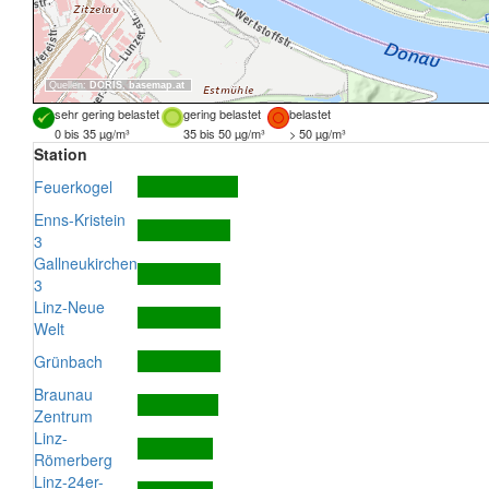
Quellen:
DORIS
,
basemap.at
sehr gering belastet
gering belastet
belastet
0 bis 35 µg/m³
35 bis 50 µg/m³
> 50 µg/m³
Station
Feuerkogel
Enns-Kristein
3
Gallneukirchen
3
Linz-Neue
Welt
Grünbach
Braunau
Zentrum
Linz-
Römerberg
Linz-24er-