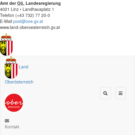
Amt der
Oö.
Landesregierung
4021 Linz • Landhausplatz 1
Telefon (+43 732) 77 20-0
E-Mail
post@ooe.gv.at
www.land-oberoesterreich.gv.at
Land
Oberösterreich
Kontakt