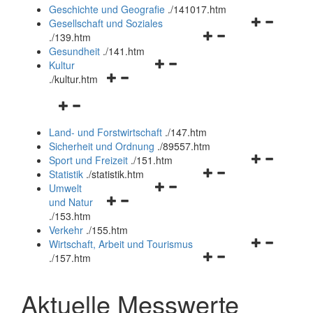
und
Geschichte und Geografie
.
/141017.htm
schließen
Navigationsm
Gesellschaft und Soziales
Navigationsmenü
öffnen
.
/139.htm
öffnen
und
Gesundheit
.
/141.htm
Navigationsmenü
und
schließen
Kultur
Navigationsmenü
öffnen
schließen
.
/kultur.htm
öffnen
und
Navigationsmenü
und
schließen
öffnen
schließen
Land- und Forstwirtschaft
.
/147.htm
und
Sicherheit und Ordnung
.
/89557.htm
schließen
Navigationsm
Sport und Freizeit
.
/151.htm
Navigationsmenü
öffnen
Statistik
.
/statistik.htm
Navigationsmenü
öffnen
und
Umwelt
Navigationsmenü
öffnen
und
schließen
und Natur
öffnen
und
schließen
.
/153.htm
und
schließen
Verkehr
.
/155.htm
schließen
Navigationsm
Wirtschaft, Arbeit und Tourismus
Navigationsmenü
öffnen
.
/157.htm
öffnen
und
und
schließen
Aktuelle Messwerte
schließen