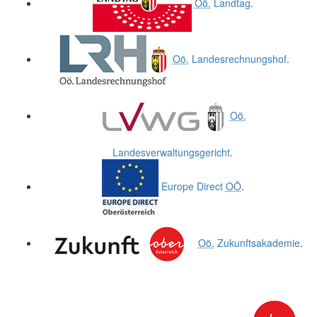
Oö.
Landtag
.
Oö.
Landesrechnungshof
.
Oö.
Landesverwaltungsgericht
.
Europe Direct
OÖ
.
Oö.
Zukunftsakademie
.