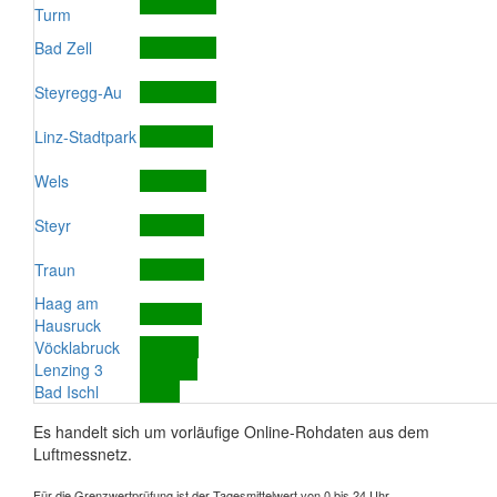
Turm
Bad Zell
Steyregg-Au
Linz-Stadtpark
Wels
Steyr
Traun
Haag am
Hausruck
Vöcklabruck
Lenzing 3
Bad Ischl
Es handelt sich um vorläufige Online-Rohdaten aus dem
Luftmessnetz.
Für die Grenzwertprüfung ist der Tagesmittelwert von 0 bis 24 Uhr