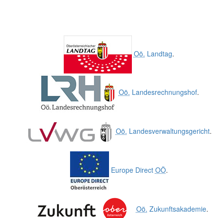
Oö.
Landtag
.
Oö.
Landesrechnungshof
.
Oö.
Landesverwaltungsgericht
.
Europe Direct
OÖ
.
Oö.
Zukunftsakademie
.