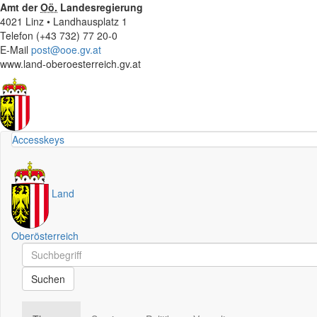
Amt der
Oö.
Landesregierung
4021 Linz • Landhausplatz 1
Telefon (+43 732) 77 20-0
E-Mail
post@ooe.gv.at
www.land-oberoesterreich.gv.at
Accesskeys
Land
Oberösterreich
Schnellsuche
Schnellsuche
Suchen