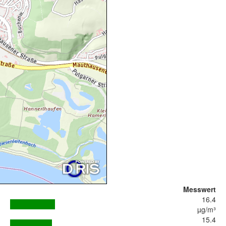
Messwert
16.4
µg/m³
15.4