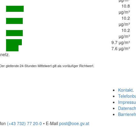
10.8
µg/m³
10.2
µg/m³
10.2
µg/m³
9.7 µg/m³
7.6 µg/m³
netz.
 gleitende 24-Stunden Mittelwert gilt als vorläufiger Richtwert.
Kontakt
.
Telefonb
Impress
Datensch
Barrierefr
efon
(+43 732) 77 20-0
• E-Mail
post@ooe.gv.at