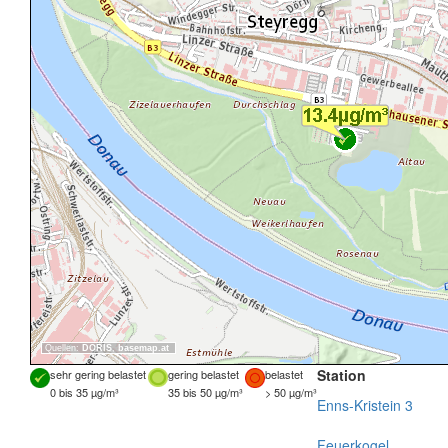
Quellen:
DORIS
,
basemap.at
Station
sehr gering belastet
gering belastet
belastet
0 bis 35 µg/m³
35 bis 50 µg/m³
> 50 µg/m³
Enns-Kristein 3
Feuerkogel