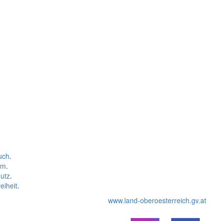
uch
.
um
.
utz
.
eiheit
.
www.land-oberoesterreich.gv.at