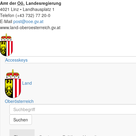
Amt der
Oö.
Landesregierung
4021 Linz • Landhausplatz 1
Telefon (+43 732) 77 20-0
E-Mail
post@ooe.gv.at
www.land-oberoesterreich.gv.at
Accesskeys
Land
Oberösterreich
Schnellsuche
Schnellsuche
Suchen