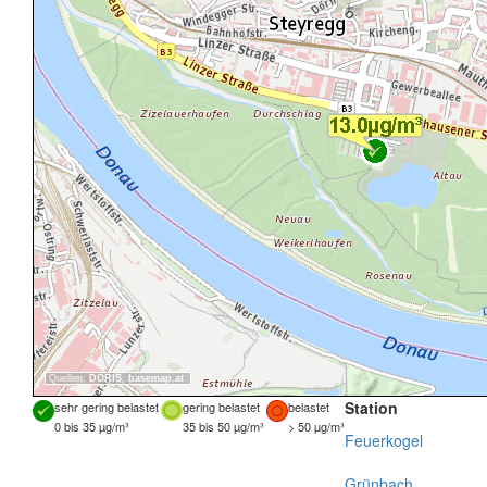
Quellen:
DORIS
,
basemap.at
Station
sehr gering belastet
gering belastet
belastet
0 bis 35 µg/m³
35 bis 50 µg/m³
> 50 µg/m³
Feuerkogel
Grünbach