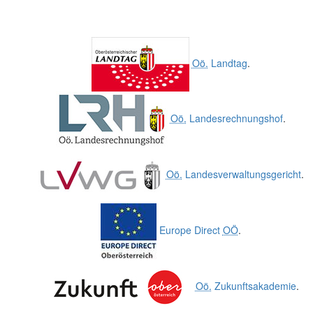
Oö.
Landtag
.
Oö.
Landesrechnungshof
.
Oö.
Landesverwaltungsgericht
.
Europe Direct
OÖ
.
Oö.
Zukunftsakademie
.