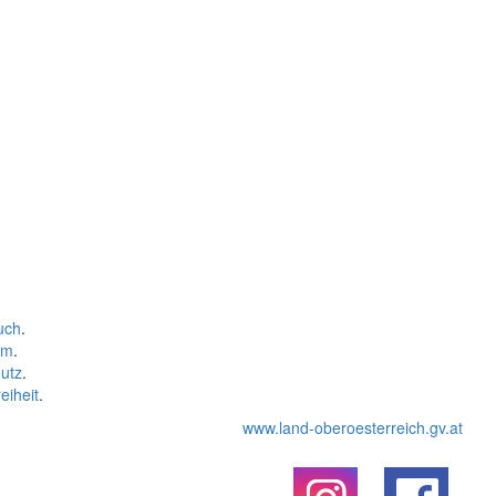
uch
.
um
.
utz
.
eiheit
.
www.land-oberoesterreich.gv.at