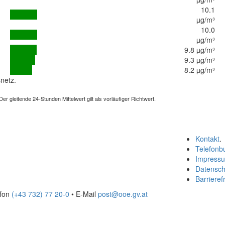
10.1
µg/m³
10.0
µg/m³
9.8 µg/m³
9.3 µg/m³
8.2 µg/m³
netz.
 gleitende 24-Stunden Mittelwert gilt als vorläufiger Richtwert.
Kontakt
.
Telefonb
Impress
Datensch
Barrierefr
efon
(+43 732) 77 20-0
• E-Mail
post@ooe.gv.at