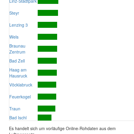
Linz-Stadtpark
Steyr
Lenzing 3
Wels
Braunau
Zentrum
Bad Zell
Haag am
Hausruck
Vöcklabruck
Feuerkogel
Traun
Bad Ischl
Es handelt sich um vorläufige Online-Rohdaten aus dem