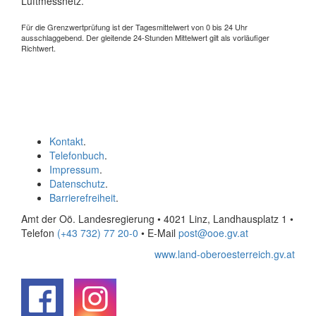
Luftmessnetz.
Für die Grenzwertprüfung ist der Tagesmittelwert von 0 bis 24 Uhr
ausschlaggebend. Der gleitende 24-Stunden Mittelwert gilt als vorläufiger
Richtwert.
Kontakt
.
Telefonbuch
.
Impressum
.
Datenschutz
.
Barrierefreiheit
.
Amt der Oö. Landesregierung • 4021 Linz, Landhausplatz 1
•
Telefon
(+43 732) 77 20-0
• E-Mail
post@ooe.gv.at
www.land-oberoesterreich.gv.at