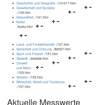
und
Geschichte und Geografie
.
/141017.htm
schließen
Navigationsm
Gesellschaft und Soziales
Navigationsmenü
öffnen
.
/139.htm
öffnen
und
Gesundheit
.
/141.htm
Navigationsmenü
und
schließen
Kultur
Navigationsmenü
öffnen
schließen
.
/kultur.htm
öffnen
und
Navigationsmenü
und
schließen
öffnen
schließen
Land- und Forstwirtschaft
.
/147.htm
und
Sicherheit und Ordnung
.
/89557.htm
schließen
Navigationsm
Sport und Freizeit
.
/151.htm
Navigationsmenü
öffnen
Statistik
.
/statistik.htm
Navigationsmenü
öffnen
und
Umwelt
Navigationsmenü
öffnen
und
schließen
und Natur
öffnen
und
schließen
.
/153.htm
und
schließen
Verkehr
.
/155.htm
schließen
Navigationsm
Wirtschaft, Arbeit und Tourismus
Navigationsmenü
öffnen
.
/157.htm
öffnen
und
und
schließen
Aktuelle Messwerte
schließen