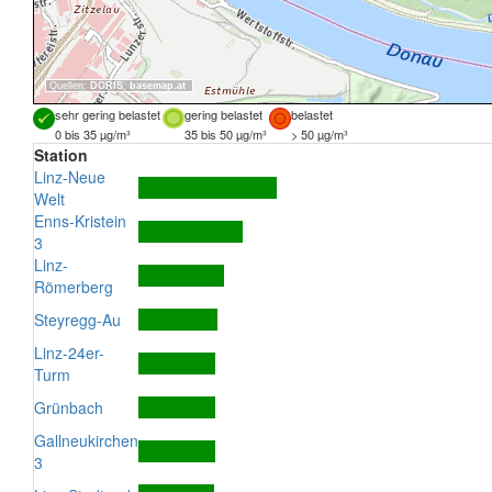
Quellen:
DORIS
,
basemap.at
sehr gering belastet
gering belastet
belastet
0 bis 35 µg/m³
35 bis 50 µg/m³
> 50 µg/m³
Station
Linz-Neue
Welt
Enns-Kristein
3
Linz-
Römerberg
Steyregg-Au
Linz-24er-
Turm
Grünbach
Gallneukirchen
3