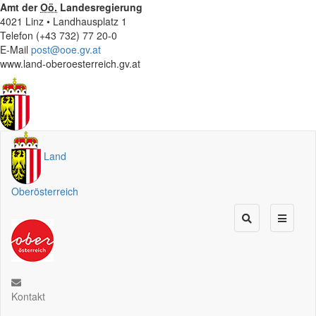
Amt der
Oö.
Landesregierung
4021 Linz • Landhausplatz 1
Telefon (+43 732) 77 20-0
E-Mail
post@ooe.gv.at
www.land-oberoesterreich.gv.at
Land
Oberösterreich
Kontakt