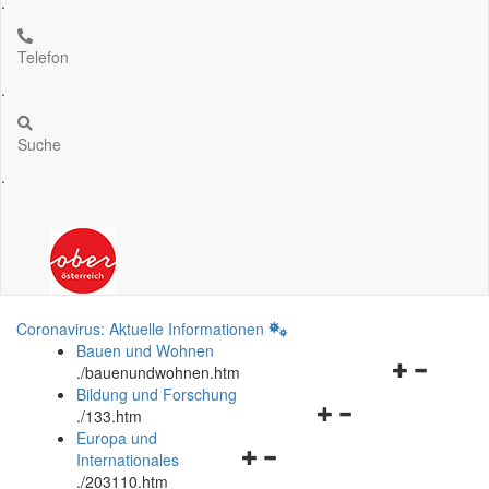
.
Telefon
.
Suche
.
Coronavirus: Aktuelle Informationen
Bauen und Wohnen
Navigationsm
.
/bauenundwohnen.htm
öffnen
Bildung und Forschung
Navigationsmenü
und
.
/133.htm
öffnen
schließen
Europa und
Navigationsmenü
und
Internationales
öffnen
schließen
.
/203110.htm