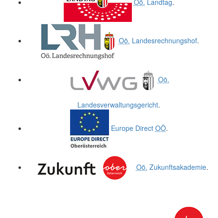
Oö.
Landtag
.
Oö.
Landesrechnungshof
.
Oö.
Landesverwaltungsgericht
.
Europe Direct
OÖ
.
Oö.
Zukunftsakademie
.