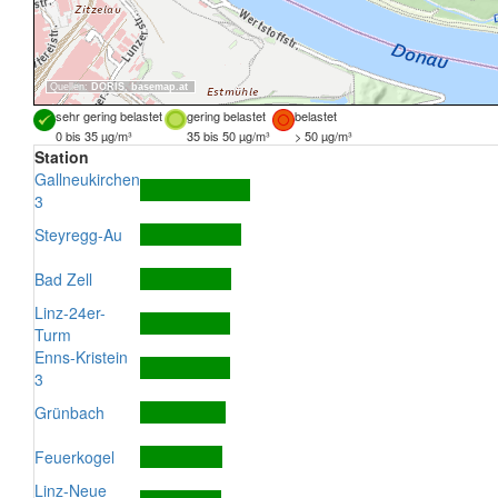
Quellen:
DORIS
,
basemap.at
sehr gering belastet
gering belastet
belastet
0 bis 35 µg/m³
35 bis 50 µg/m³
> 50 µg/m³
Station
Gallneukirchen
3
Steyregg-Au
Bad Zell
Linz-24er-
Turm
Enns-Kristein
3
Grünbach
Feuerkogel
Linz-Neue