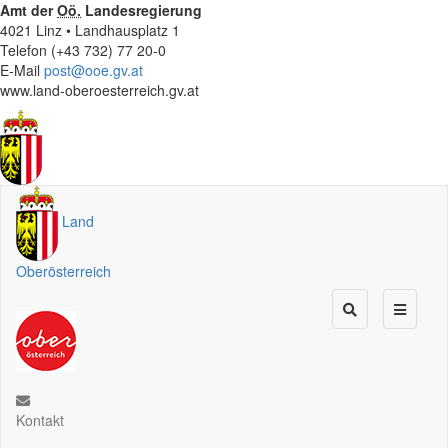
Amt der
Oö.
Landesregierung
4021 Linz • Landhausplatz 1
Telefon (+43 732) 77 20-0
E-Mail
post@ooe.gv.at
www.land-oberoesterreich.gv.at
Land
Oberösterreich
Kontakt