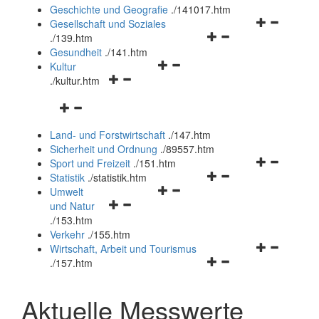
und
Geschichte und Geografie
.
/141017.htm
schließen
Navigationsm
Gesellschaft und Soziales
Navigationsmenü
öffnen
.
/139.htm
öffnen
und
Gesundheit
.
/141.htm
Navigationsmenü
und
schließen
Kultur
Navigationsmenü
öffnen
schließen
.
/kultur.htm
öffnen
und
Navigationsmenü
und
schließen
öffnen
schließen
Land- und Forstwirtschaft
.
/147.htm
und
Sicherheit und Ordnung
.
/89557.htm
schließen
Navigationsm
Sport und Freizeit
.
/151.htm
Navigationsmenü
öffnen
Statistik
.
/statistik.htm
Navigationsmenü
öffnen
und
Umwelt
Navigationsmenü
öffnen
und
schließen
und Natur
öffnen
und
schließen
.
/153.htm
und
schließen
Verkehr
.
/155.htm
schließen
Navigationsm
Wirtschaft, Arbeit und Tourismus
Navigationsmenü
öffnen
.
/157.htm
öffnen
und
und
schließen
Aktuelle Messwerte
schließen