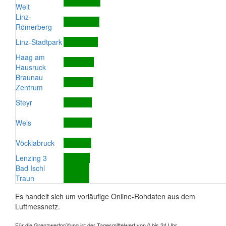
Welt
Linz-
Römerberg
Linz-Stadtpark
Haag am
Hausruck
Braunau
Zentrum
Steyr
Wels
Vöcklabruck
Lenzing 3
Bad Ischl
Traun
Es handelt sich um vorläufige Online-Rohdaten aus dem
Luftmessnetz.
Für die Grenzwertprüfung ist der Tagesmittelwert von 0 bis 24 Uhr