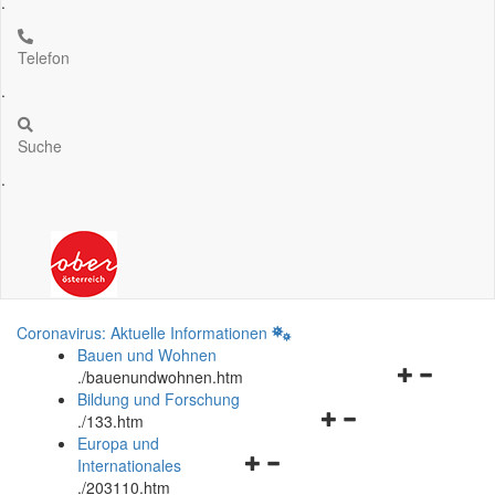
.
Telefon
.
Suche
.
Coronavirus: Aktuelle Informationen
Bauen und Wohnen
Navigationsm
.
/bauenundwohnen.htm
öffnen
Bildung und Forschung
Navigationsmenü
und
.
/133.htm
öffnen
schließen
Europa und
Navigationsmenü
und
Internationales
öffnen
schließen
.
/203110.htm