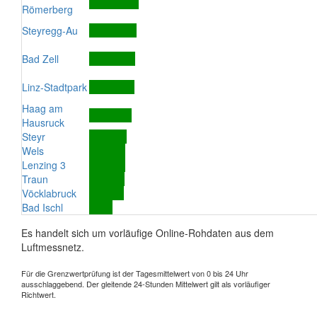
Römerberg
Steyregg-Au
Bad Zell
Linz-Stadtpark
Haag am
Hausruck
Steyr
Wels
Lenzing 3
Traun
Vöcklabruck
Bad Ischl
Es handelt sich um vorläufige Online-Rohdaten aus dem
Luftmessnetz.
Für die Grenzwertprüfung ist der Tagesmittelwert von 0 bis 24 Uhr
ausschlaggebend. Der gleitende 24-Stunden Mittelwert gilt als vorläufiger
Richtwert.