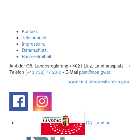
Kontakt
.
Telefonbuch
.
Impressum
.
Datenschutz
.
Barrierefreiheit
.
Amt der Oö. Landesregierung • 4021 Linz, Landhausplatz 1
•
Telefon
(+43 732) 77 20-0
• E-Mail
post@ooe.gv.at
www.land-oberoesterreich.gv.at
.
.
Oö.
Landtag
.