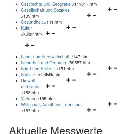
und
Geschichte und Geografie
.
/141017.htm
schließen
Navigationsm
Gesellschaft und Soziales
Navigationsmenü
öffnen
.
/139.htm
öffnen
und
Gesundheit
.
/141.htm
Navigationsmenü
und
schließen
Kultur
Navigationsmenü
öffnen
schließen
.
/kultur.htm
öffnen
und
Navigationsmenü
und
schließen
öffnen
schließen
Land- und Forstwirtschaft
.
/147.htm
und
Sicherheit und Ordnung
.
/89557.htm
schließen
Navigationsm
Sport und Freizeit
.
/151.htm
Navigationsmenü
öffnen
Statistik
.
/statistik.htm
Navigationsmenü
öffnen
und
Umwelt
Navigationsmenü
öffnen
und
schließen
und Natur
öffnen
und
schließen
.
/153.htm
und
schließen
Verkehr
.
/155.htm
schließen
Navigationsm
Wirtschaft, Arbeit und Tourismus
Navigationsmenü
öffnen
.
/157.htm
öffnen
und
und
schließen
Aktuelle Messwerte
schließen