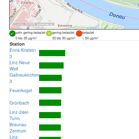
Quellen:
DORIS
,
basemap.at
sehr gering belastet
gering belastet
belastet
0 bis 35 µg/m³
35 bis 50 µg/m³
> 50 µg/m³
Station
Enns-Kristein
3
Linz-Neue
Welt
Gallneukirchen
3
Feuerkogel
Grünbach
Linz-24er-
Turm
Braunau
Zentrum
Linz-