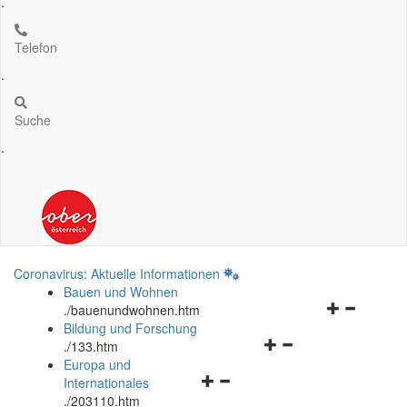
.
Telefon
.
Suche
.
Coronavirus: Aktuelle Informationen
Bauen und Wohnen
Navigationsm
.
/bauenundwohnen.htm
öffnen
Bildung und Forschung
Navigationsmenü
und
.
/133.htm
öffnen
schließen
Europa und
Navigationsmenü
und
Internationales
öffnen
schließen
.
/203110.htm