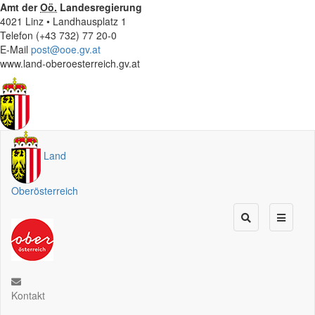
Amt der
Oö.
Landesregierung
4021 Linz • Landhausplatz 1
Telefon (+43 732) 77 20-0
E-Mail
post@ooe.gv.at
www.land-oberoesterreich.gv.at
Land
Oberösterreich
Kontakt