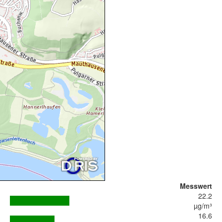
Messwert
22.2
µg/m³
16.6