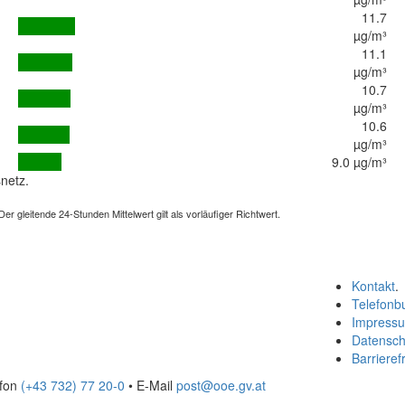
11.7
µg/m³
11.1
µg/m³
10.7
µg/m³
10.6
µg/m³
9.0 µg/m³
netz.
 gleitende 24-Stunden Mittelwert gilt als vorläufiger Richtwert.
Kontakt
.
Telefonb
Impress
Datensch
Barrierefr
efon
(+43 732) 77 20-0
• E-Mail
post@ooe.gv.at