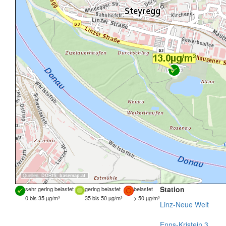
Quellen:
DORIS
,
basemap.at
Station
sehr gering belastet
gering belastet
belastet
0 bis 35 µg/m³
35 bis 50 µg/m³
> 50 µg/m³
Linz-Neue Welt
Enns-Kristein 3