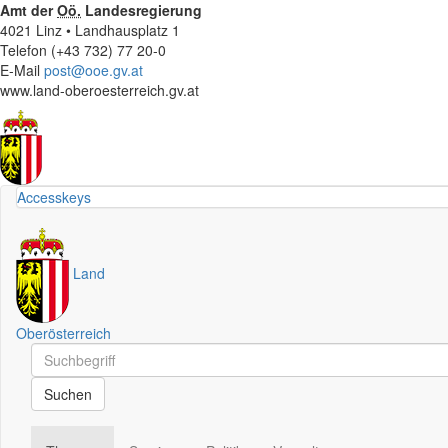
Amt der
Oö.
Landesregierung
4021 Linz • Landhausplatz 1
Telefon (+43 732) 77 20-0
E-Mail
post@ooe.gv.at
www.land-oberoesterreich.gv.at
Accesskeys
Land
Oberösterreich
Schnellsuche
Schnellsuche
Suchen