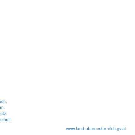
uch
.
um
.
utz
.
eiheit
.
www.land-oberoesterreich.gv.at