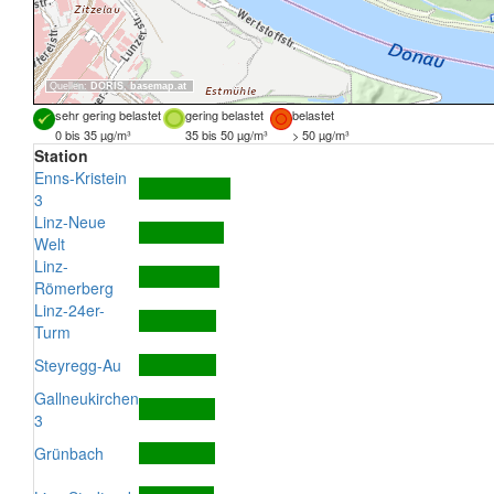
Quellen:
DORIS
,
basemap.at
sehr gering belastet
gering belastet
belastet
0 bis 35 µg/m³
35 bis 50 µg/m³
> 50 µg/m³
Station
Enns-Kristein
3
Linz-Neue
Welt
Linz-
Römerberg
Linz-24er-
Turm
Steyregg-Au
Gallneukirchen
3
Grünbach