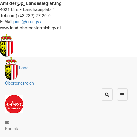
Amt der
Oö.
Landesregierung
4021 Linz • Landhausplatz 1
Telefon (+43 732) 77 20-0
E-Mail
post@ooe.gv.at
www.land-oberoesterreich.gv.at
Land
Oberösterreich
Kontakt