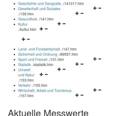
und
Geschichte und Geografie
.
/141017.htm
schließen
Navigationsm
Gesellschaft und Soziales
Navigationsmenü
öffnen
.
/139.htm
öffnen
und
Gesundheit
.
/141.htm
Navigationsmenü
und
schließen
Kultur
Navigationsmenü
öffnen
schließen
.
/kultur.htm
öffnen
und
Navigationsmenü
und
schließen
öffnen
schließen
Land- und Forstwirtschaft
.
/147.htm
und
Sicherheit und Ordnung
.
/89557.htm
schließen
Navigationsm
Sport und Freizeit
.
/151.htm
Navigationsmenü
öffnen
Statistik
.
/statistik.htm
Navigationsmenü
öffnen
und
Umwelt
Navigationsmenü
öffnen
und
schließen
und Natur
öffnen
und
schließen
.
/153.htm
und
schließen
Verkehr
.
/155.htm
schließen
Navigationsm
Wirtschaft, Arbeit und Tourismus
Navigationsmenü
öffnen
.
/157.htm
öffnen
und
und
schließen
Aktuelle Messwerte
schließen