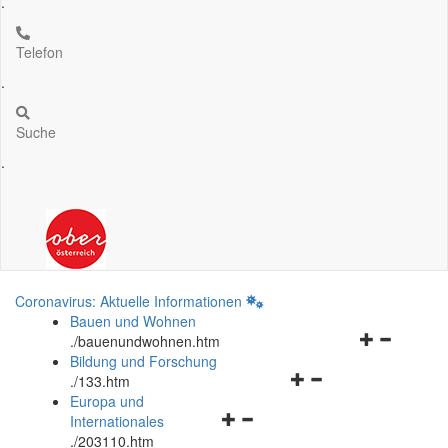
.
Telefon
.
Suche
.
Coronavirus: Aktuelle Informationen
Bauen und Wohnen
Navigationsm
.
/bauenundwohnen.htm
öffnen
Bildung und Forschung
Navigationsmenü
und
.
/133.htm
öffnen
schließen
Europa und
Navigationsmenü
und
Internationales
öffnen
schließen
.
/203110.htm