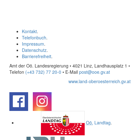
Kontakt
.
Telefonbuch
.
Impressum
.
Datenschutz
.
Barrierefreiheit
.
Amt der Oö. Landesregierung • 4021 Linz, Landhausplatz 1
•
Telefon
(+43 732) 77 20-0
• E-Mail
post@ooe.gv.at
www.land-oberoesterreich.gv.at
.
.
Oö.
Landtag
.