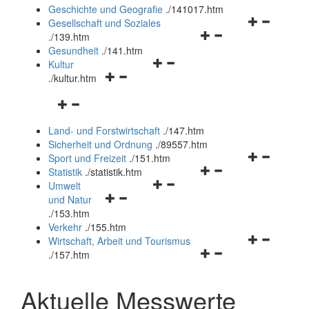
und
Geschichte und Geografie
.
/141017.htm
schließen
Navigationsm
Gesellschaft und Soziales
Navigationsmenü
öffnen
.
/139.htm
öffnen
und
Gesundheit
.
/141.htm
Navigationsmenü
und
schließen
Kultur
Navigationsmenü
öffnen
schließen
.
/kultur.htm
öffnen
und
Navigationsmenü
und
schließen
öffnen
schließen
Land- und Forstwirtschaft
.
/147.htm
und
Sicherheit und Ordnung
.
/89557.htm
schließen
Navigationsm
Sport und Freizeit
.
/151.htm
Navigationsmenü
öffnen
Statistik
.
/statistik.htm
Navigationsmenü
öffnen
und
Umwelt
Navigationsmenü
öffnen
und
schließen
und Natur
öffnen
und
schließen
.
/153.htm
und
schließen
Verkehr
.
/155.htm
schließen
Navigationsm
Wirtschaft, Arbeit und Tourismus
Navigationsmenü
öffnen
.
/157.htm
öffnen
und
und
schließen
Aktuelle Messwerte
schließen