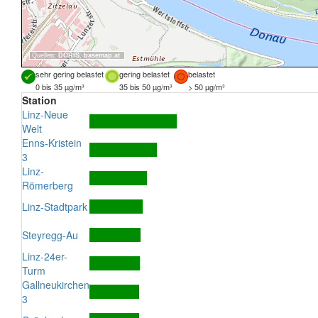
Quellen:
DORIS
,
basemap.at
sehr gering belastet
gering belastet
belastet
0 bis 35 µg/m³
35 bis 50 µg/m³
> 50 µg/m³
Station
Linz-Neue
Welt
Enns-Kristein
3
Linz-
Römerberg
Linz-Stadtpark
Steyregg-Au
Linz-24er-
Turm
Gallneukirchen
3