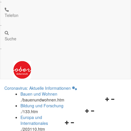
.
Telefon
.
Suche
.
Coronavirus: Aktuelle Informationen
Bauen und Wohnen
Navigationsm
.
/bauenundwohnen.htm
öffnen
Bildung und Forschung
Navigationsmenü
und
.
/133.htm
öffnen
schließen
Europa und
Navigationsmenü
und
Internationales
öffnen
schließen
.
/203110.htm