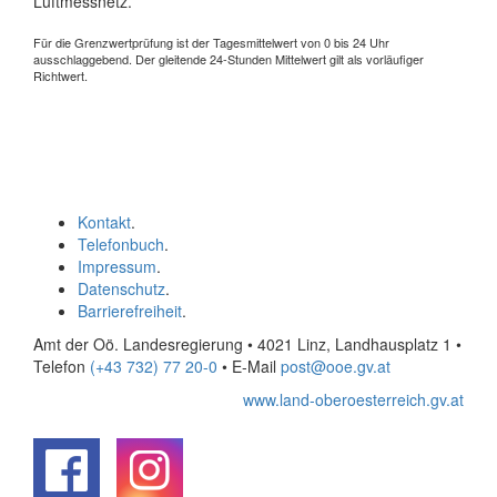
Luftmessnetz.
Für die Grenzwertprüfung ist der Tagesmittelwert von 0 bis 24 Uhr
ausschlaggebend. Der gleitende 24-Stunden Mittelwert gilt als vorläufiger
Richtwert.
Kontakt
.
Telefonbuch
.
Impressum
.
Datenschutz
.
Barrierefreiheit
.
Amt der Oö. Landesregierung • 4021 Linz, Landhausplatz 1
•
Telefon
(+43 732) 77 20-0
• E-Mail
post@ooe.gv.at
www.land-oberoesterreich.gv.at