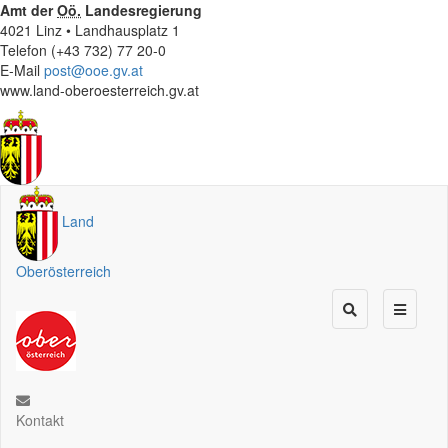
Amt der
Oö.
Landesregierung
4021 Linz • Landhausplatz 1
Telefon (+43 732) 77 20-0
E-Mail
post@ooe.gv.at
www.land-oberoesterreich.gv.at
Land
Oberösterreich
Kontakt