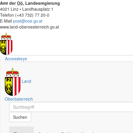
Amt der
Oö.
Landesregierung
4021 Linz • Landhausplatz 1
Telefon (+43 732) 77 20-0
E-Mail
post@ooe.gv.at
www.land-oberoesterreich.gv.at
Accesskeys
Land
Oberösterreich
Schnellsuche
Schnellsuche
Suchen