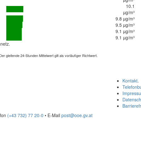
10.1
µg/m³
9.8 µg/m³
9.5 µg/m³
9.1 µg/m³
9.1 µg/m³
netz.
 gleitende 24-Stunden Mittelwert gilt als vorläufiger Richtwert.
Kontakt
.
Telefonb
Impress
Datensch
Barrierefr
efon
(+43 732) 77 20-0
• E-Mail
post@ooe.gv.at