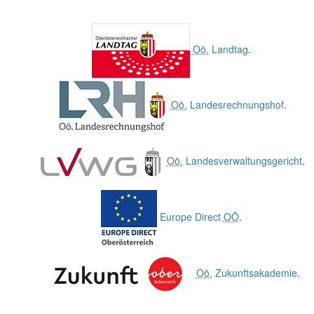
Oö.
Landtag
.
Oö.
Landesrechnungshof
.
Oö.
Landesverwaltungsgericht
.
Europe Direct
OÖ
.
Oö.
Zukunftsakademie
.