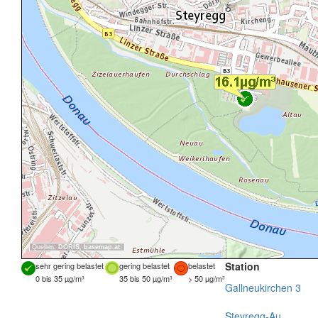
Quellen:
DORIS
,
basemap.at
Station
sehr gering belastet
gering belastet
belastet
0 bis 35 µg/m³
35 bis 50 µg/m³
> 50 µg/m³
Gallneukirchen 3
Steyregg-Au