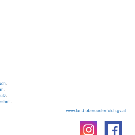
uch
.
um
.
utz
.
eiheit
.
www.land-oberoesterreich.gv.at