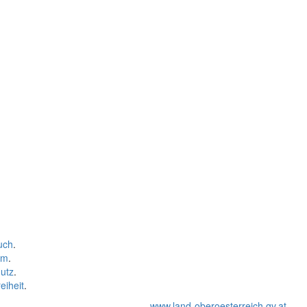
uch
.
um
.
utz
.
eiheit
.
www.land-oberoesterreich.gv.at