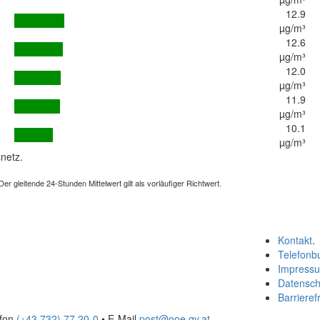
12.9
µg/m³
12.6
µg/m³
12.0
µg/m³
11.9
µg/m³
10.1
µg/m³
netz.
 gleitende 24-Stunden Mittelwert gilt als vorläufiger Richtwert.
Kontakt
.
Telefonb
Impress
Datensch
Barrierefr
efon
(+43 732) 77 20-0
• E-Mail
post@ooe.gv.at