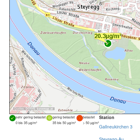
Quellen:
DORIS
,
basemap.at
Station
sehr gering belastet
gering belastet
belastet
0 bis 35 µg/m³
35 bis 50 µg/m³
> 50 µg/m³
Gallneukirchen 3
Steyregg-Au