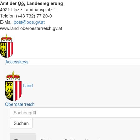
Amt der
Oö.
Landesregierung
4021 Linz • Landhausplatz 1
Telefon (+43 732) 77 20-0
E-Mail
post@ooe.gv.at
www.land-oberoesterreich.gv.at
Accesskeys
Land
Oberösterreich
Schnellsuche
Schnellsuche
Suchen