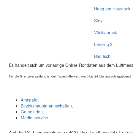
Haag am Hausruck
Steyr
Vöcklabruck
Lenzing 3
Bad Ischl
Es handelt sich um vorläufige Online-Rohdaten aus dem Luftmess
Für die Grenzwertprüfung ist der Tagesmittelwert von 0 bis 24 Uhr ausschlaggebend. Der
Amtstafel
.
Bezirkshauptmannschaften
.
Gemeinden
.
Medienservice
.
Amt der Oö. Landesregierung • 4021 Linz, Landhausplatz 1
• Tel