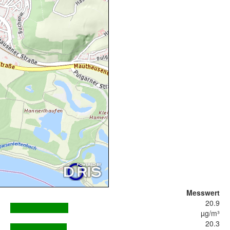
Messwert
20.9
µg/m³
20.3