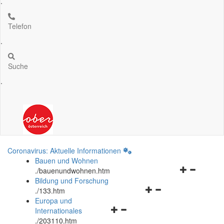
.
Telefon
.
Suche
.
Coronavirus: Aktuelle Informationen
Bauen und Wohnen
Navigationsm
.
/bauenundwohnen.htm
öffnen
Bildung und Forschung
Navigationsmenü
und
.
/133.htm
öffnen
schließen
Europa und
Navigationsmenü
und
Internationales
öffnen
schließen
.
/203110.htm