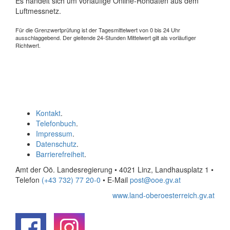
Es handelt sich um vorläufige Online-Rohdaten aus dem
Luftmessnetz.
Für die Grenzwertprüfung ist der Tagesmittelwert von 0 bis 24 Uhr
ausschlaggebend. Der gleitende 24-Stunden Mittelwert gilt als vorläufiger
Richtwert.
Kontakt
.
Telefonbuch
.
Impressum
.
Datenschutz
.
Barrierefreiheit
.
Amt der Oö. Landesregierung • 4021 Linz, Landhausplatz 1
•
Telefon
(+43 732) 77 20-0
• E-Mail
post@ooe.gv.at
www.land-oberoesterreich.gv.at