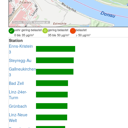
Quellen:
DORIS
,
basemap.at
sehr gering belastet
gering belastet
belastet
0 bis 35 µg/m³
35 bis 50 µg/m³
> 50 µg/m³
Station
Enns-Kristein
3
Steyregg-Au
Gallneukirchen
3
Bad Zell
Linz-24er-
Turm
Grünbach
Linz-Neue
Welt