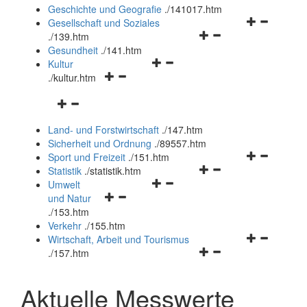
und
Geschichte und Geografie
.
/141017.htm
schließen
Navigationsm
Gesellschaft und Soziales
Navigationsmenü
öffnen
.
/139.htm
öffnen
und
Gesundheit
.
/141.htm
Navigationsmenü
und
schließen
Kultur
Navigationsmenü
öffnen
schließen
.
/kultur.htm
öffnen
und
Navigationsmenü
und
schließen
öffnen
schließen
Land- und Forstwirtschaft
.
/147.htm
und
Sicherheit und Ordnung
.
/89557.htm
schließen
Navigationsm
Sport und Freizeit
.
/151.htm
Navigationsmenü
öffnen
Statistik
.
/statistik.htm
Navigationsmenü
öffnen
und
Umwelt
Navigationsmenü
öffnen
und
schließen
und Natur
öffnen
und
schließen
.
/153.htm
und
schließen
Verkehr
.
/155.htm
schließen
Navigationsm
Wirtschaft, Arbeit und Tourismus
Navigationsmenü
öffnen
.
/157.htm
öffnen
und
und
schließen
Aktuelle Messwerte
schließen