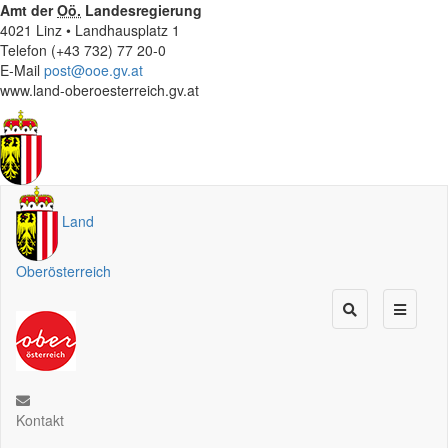
Amt der
Oö.
Landesregierung
4021 Linz • Landhausplatz 1
Telefon (+43 732) 77 20-0
E-Mail
post@ooe.gv.at
www.land-oberoesterreich.gv.at
Land
Oberösterreich
Kontakt