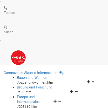
.
Telefon
.
Suche
.
Coronavirus: Aktuelle Informationen
Bauen und Wohnen
Navigationsm
.
/bauenundwohnen.htm
öffnen
Bildung und Forschung
Navigationsmenü
und
.
/133.htm
öffnen
schließen
Europa und
Navigationsmenü
und
Internationales
öffnen
schließen
.
/203110.htm