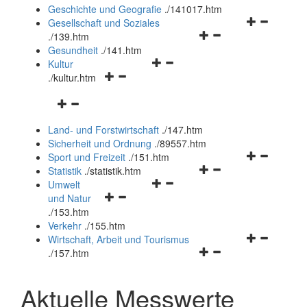
und
Geschichte und Geografie
.
/141017.htm
schließen
Navigationsm
Gesellschaft und Soziales
Navigationsmenü
öffnen
.
/139.htm
öffnen
und
Gesundheit
.
/141.htm
Navigationsmenü
und
schließen
Kultur
Navigationsmenü
öffnen
schließen
.
/kultur.htm
öffnen
und
Navigationsmenü
und
schließen
öffnen
schließen
Land- und Forstwirtschaft
.
/147.htm
und
Sicherheit und Ordnung
.
/89557.htm
schließen
Navigationsm
Sport und Freizeit
.
/151.htm
Navigationsmenü
öffnen
Statistik
.
/statistik.htm
Navigationsmenü
öffnen
und
Umwelt
Navigationsmenü
öffnen
und
schließen
und Natur
öffnen
und
schließen
.
/153.htm
und
schließen
Verkehr
.
/155.htm
schließen
Navigationsm
Wirtschaft, Arbeit und Tourismus
Navigationsmenü
öffnen
.
/157.htm
öffnen
und
und
schließen
Aktuelle Messwerte
schließen