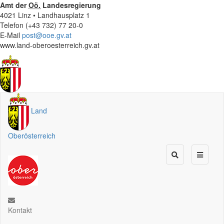
Amt der
Oö.
Landesregierung
4021 Linz • Landhausplatz 1
Telefon (+43 732) 77 20-0
E-Mail
post@ooe.gv.at
www.land-oberoesterreich.gv.at
Land
Oberösterreich
Kontakt