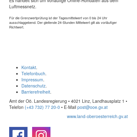
Es handelt sich um vorläufige Online-Rohdaten aus dem
Luftmessnetz.
Für die Grenzwertprüfung ist der Tagesmittelwert von 0 bis 24 Uhr
ausschlaggebend. Der gleitende 24-Stunden Mittelwert gilt als vorläufiger
Richtwert.
Kontakt
.
Telefonbuch
.
Impressum
.
Datenschutz
.
Barrierefreiheit
.
Amt der Oö. Landesregierung • 4021 Linz, Landhausplatz 1
•
Telefon
(+43 732) 77 20-0
• E-Mail
post@ooe.gv.at
www.land-oberoesterreich.gv.at