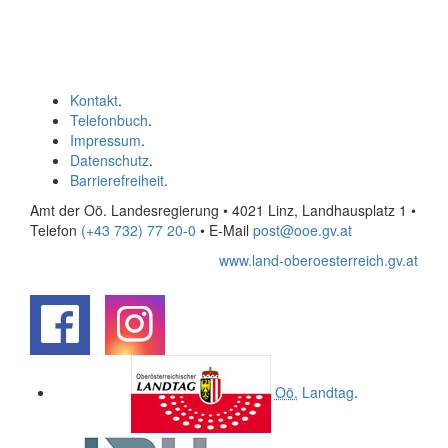
Kontakt
.
Telefonbuch
.
Impressum
.
Datenschutz
.
Barrierefreiheit
.
Amt der Oö. Landesregierung • 4021 Linz, Landhausplatz 1
•
Telefon
(+43 732) 77 20-0
• E-Mail
post@ooe.gv.at
www.land-oberoesterreich.gv.at
.
.
Oö.
Landtag
.