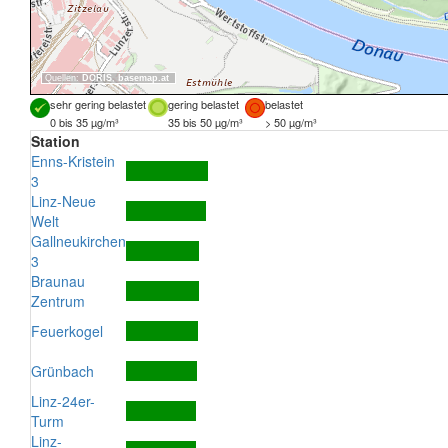
Quellen:
DORIS
,
basemap.at
sehr gering belastet
gering belastet
belastet
0 bis 35 µg/m³
35 bis 50 µg/m³
> 50 µg/m³
Station
Enns-Kristein
3
Linz-Neue
Welt
Gallneukirchen
3
Braunau
Zentrum
Feuerkogel
Grünbach
Linz-24er-
Turm
Linz-