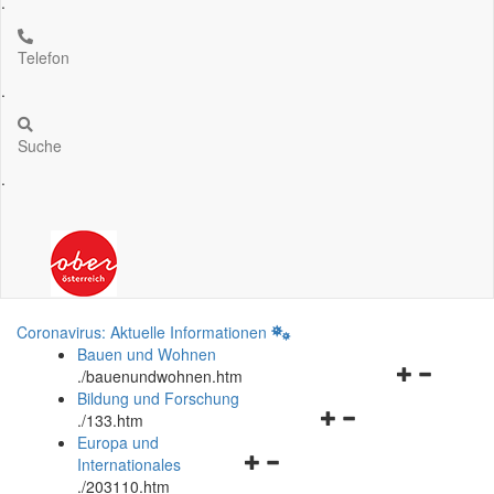
.
Telefon
.
Suche
.
Coronavirus: Aktuelle Informationen
Bauen und Wohnen
Navigationsm
.
/bauenundwohnen.htm
öffnen
Bildung und Forschung
Navigationsmenü
und
.
/133.htm
öffnen
schließen
Europa und
Navigationsmenü
und
Internationales
öffnen
schließen
.
/203110.htm