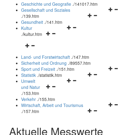
und
Geschichte und Geografie
.
/141017.htm
schließen
Navigationsm
Gesellschaft und Soziales
Navigationsmenü
öffnen
.
/139.htm
öffnen
und
Gesundheit
.
/141.htm
Navigationsmenü
und
schließen
Kultur
Navigationsmenü
öffnen
schließen
.
/kultur.htm
öffnen
und
Navigationsmenü
und
schließen
öffnen
schließen
Land- und Forstwirtschaft
.
/147.htm
und
Sicherheit und Ordnung
.
/89557.htm
schließen
Navigationsm
Sport und Freizeit
.
/151.htm
Navigationsmenü
öffnen
Statistik
.
/statistik.htm
Navigationsmenü
öffnen
und
Umwelt
Navigationsmenü
öffnen
und
schließen
und Natur
öffnen
und
schließen
.
/153.htm
und
schließen
Verkehr
.
/155.htm
schließen
Navigationsm
Wirtschaft, Arbeit und Tourismus
Navigationsmenü
öffnen
.
/157.htm
öffnen
und
und
schließen
Aktuelle Messwerte
schließen