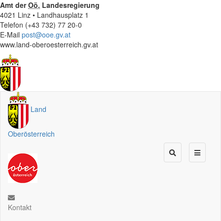
Amt der
Oö.
Landesregierung
4021 Linz • Landhausplatz 1
Telefon (+43 732) 77 20-0
E-Mail
post@ooe.gv.at
www.land-oberoesterreich.gv.at
Land
Oberösterreich
Kontakt