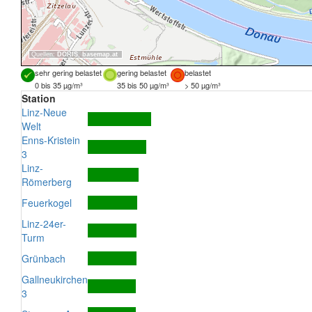
Quellen:
DORIS
,
basemap.at
sehr gering belastet
gering belastet
belastet
0 bis 35 µg/m³
35 bis 50 µg/m³
> 50 µg/m³
Station
Linz-Neue
Welt
Enns-Kristein
3
Linz-
Römerberg
Feuerkogel
Linz-24er-
Turm
Grünbach
Gallneukirchen
3