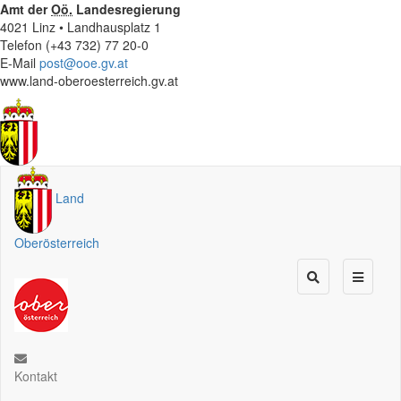
Amt der
Oö.
Landesregierung
4021 Linz • Landhausplatz 1
Telefon (+43 732) 77 20-0
E-Mail
post@ooe.gv.at
www.land-oberoesterreich.gv.at
Land
Oberösterreich
Kontakt