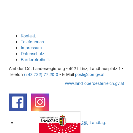
Kontakt
.
Telefonbuch
.
Impressum
.
Datenschutz
.
Barrierefreiheit
.
Amt der Oö. Landesregierung • 4021 Linz, Landhausplatz 1
•
Telefon
(+43 732) 77 20-0
• E-Mail
post@ooe.gv.at
www.land-oberoesterreich.gv.at
.
.
Oö.
Landtag
.