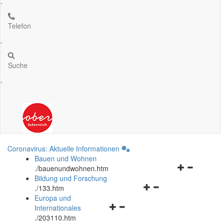
.
Telefon
.
Suche
.
Coronavirus: Aktuelle Informationen
Bauen und Wohnen
Navigationsm
.
/bauenundwohnen.htm
öffnen
Bildung und Forschung
Navigationsmenü
und
.
/133.htm
öffnen
schließen
Europa und
Navigationsmenü
und
Internationales
öffnen
schließen
.
/203110.htm