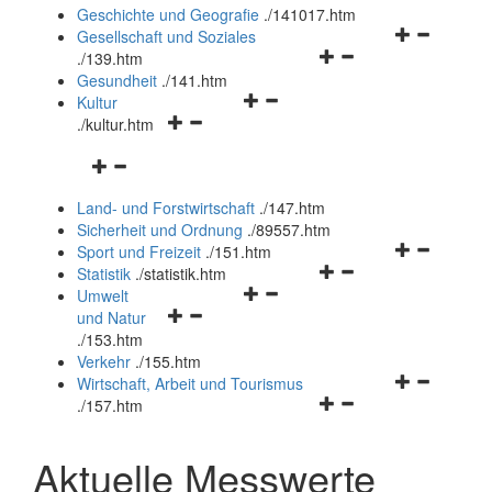
und
Geschichte und Geografie
.
/141017.htm
schließen
Navigationsm
Gesellschaft und Soziales
Navigationsmenü
öffnen
.
/139.htm
öffnen
und
Gesundheit
.
/141.htm
Navigationsmenü
und
schließen
Kultur
Navigationsmenü
öffnen
schließen
.
/kultur.htm
öffnen
und
Navigationsmenü
und
schließen
öffnen
schließen
Land- und Forstwirtschaft
.
/147.htm
und
Sicherheit und Ordnung
.
/89557.htm
schließen
Navigationsm
Sport und Freizeit
.
/151.htm
Navigationsmenü
öffnen
Statistik
.
/statistik.htm
Navigationsmenü
öffnen
und
Umwelt
Navigationsmenü
öffnen
und
schließen
und Natur
öffnen
und
schließen
.
/153.htm
und
schließen
Verkehr
.
/155.htm
schließen
Navigationsm
Wirtschaft, Arbeit und Tourismus
Navigationsmenü
öffnen
.
/157.htm
öffnen
und
und
schließen
Aktuelle Messwerte
schließen