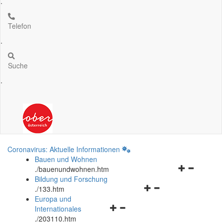
.
Telefon
.
Suche
.
Coronavirus: Aktuelle Informationen
Bauen und Wohnen
Navigationsm
.
/bauenundwohnen.htm
öffnen
Bildung und Forschung
Navigationsmenü
und
.
/133.htm
öffnen
schließen
Europa und
Navigationsmenü
und
Internationales
öffnen
schließen
.
/203110.htm