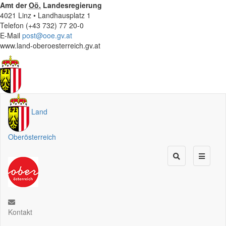
Amt der
Oö.
Landesregierung
4021 Linz • Landhausplatz 1
Telefon (+43 732) 77 20-0
E-Mail
post@ooe.gv.at
www.land-oberoesterreich.gv.at
Land
Oberösterreich
Kontakt