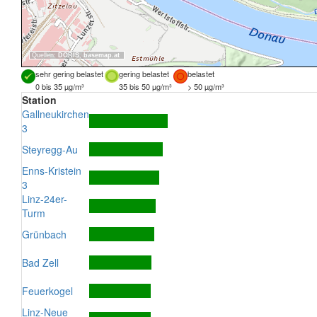
Quellen:
DORIS
,
basemap.at
sehr gering belastet
gering belastet
belastet
0 bis 35 µg/m³
35 bis 50 µg/m³
> 50 µg/m³
Station
Gallneukirchen
3
Steyregg-Au
Enns-Kristein
3
Linz-24er-
Turm
Grünbach
Bad Zell
Feuerkogel
Linz-Neue