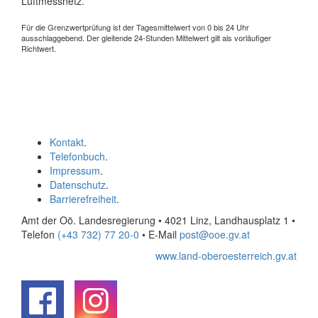
Luftmessnetz.
Für die Grenzwertprüfung ist der Tagesmittelwert von 0 bis 24 Uhr
ausschlaggebend. Der gleitende 24-Stunden Mittelwert gilt als vorläufiger
Richtwert.
Kontakt
.
Telefonbuch
.
Impressum
.
Datenschutz
.
Barrierefreiheit
.
Amt der Oö. Landesregierung • 4021 Linz, Landhausplatz 1
•
Telefon
(+43 732) 77 20-0
• E-Mail
post@ooe.gv.at
www.land-oberoesterreich.gv.at