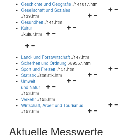
und
Geschichte und Geografie
.
/141017.htm
schließen
Navigationsm
Gesellschaft und Soziales
Navigationsmenü
öffnen
.
/139.htm
öffnen
und
Gesundheit
.
/141.htm
Navigationsmenü
und
schließen
Kultur
Navigationsmenü
öffnen
schließen
.
/kultur.htm
öffnen
und
Navigationsmenü
und
schließen
öffnen
schließen
Land- und Forstwirtschaft
.
/147.htm
und
Sicherheit und Ordnung
.
/89557.htm
schließen
Navigationsm
Sport und Freizeit
.
/151.htm
Navigationsmenü
öffnen
Statistik
.
/statistik.htm
Navigationsmenü
öffnen
und
Umwelt
Navigationsmenü
öffnen
und
schließen
und Natur
öffnen
und
schließen
.
/153.htm
und
schließen
Verkehr
.
/155.htm
schließen
Navigationsm
Wirtschaft, Arbeit und Tourismus
Navigationsmenü
öffnen
.
/157.htm
öffnen
und
und
schließen
Aktuelle Messwerte
schließen