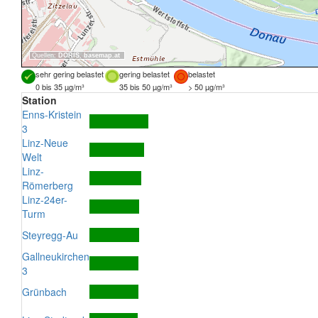
Quellen:
DORIS
,
basemap.at
sehr gering belastet
gering belastet
belastet
0 bis 35 µg/m³
35 bis 50 µg/m³
> 50 µg/m³
Station
Enns-Kristein
3
Linz-Neue
Welt
Linz-
Römerberg
Linz-24er-
Turm
Steyregg-Au
Gallneukirchen
3
Grünbach