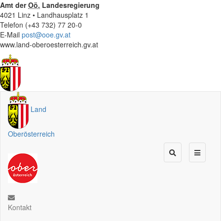
Amt der
Oö.
Landesregierung
4021 Linz • Landhausplatz 1
Telefon (+43 732) 77 20-0
E-Mail
post@ooe.gv.at
www.land-oberoesterreich.gv.at
Land
Oberösterreich
Kontakt