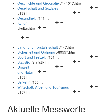
und
Geschichte und Geografie
.
/141017.htm
schließen
Navigationsm
Gesellschaft und Soziales
Navigationsmenü
öffnen
.
/139.htm
öffnen
und
Gesundheit
.
/141.htm
Navigationsmenü
und
schließen
Kultur
Navigationsmenü
öffnen
schließen
.
/kultur.htm
öffnen
und
Navigationsmenü
und
schließen
öffnen
schließen
Land- und Forstwirtschaft
.
/147.htm
und
Sicherheit und Ordnung
.
/89557.htm
schließen
Navigationsm
Sport und Freizeit
.
/151.htm
Navigationsmenü
öffnen
Statistik
.
/statistik.htm
Navigationsmenü
öffnen
und
Umwelt
Navigationsmenü
öffnen
und
schließen
und Natur
öffnen
und
schließen
.
/153.htm
und
schließen
Verkehr
.
/155.htm
schließen
Navigationsm
Wirtschaft, Arbeit und Tourismus
Navigationsmenü
öffnen
.
/157.htm
öffnen
und
und
schließen
Aktuelle Messwerte
schließen