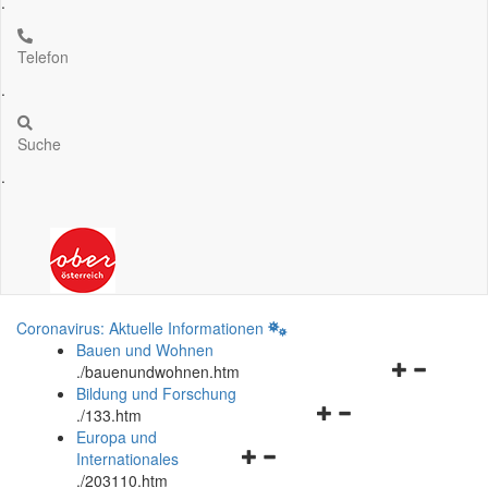
.
Telefon
.
Suche
.
Coronavirus: Aktuelle Informationen
Bauen und Wohnen
Navigationsm
.
/bauenundwohnen.htm
öffnen
Bildung und Forschung
Navigationsmenü
und
.
/133.htm
öffnen
schließen
Europa und
Navigationsmenü
und
Internationales
öffnen
schließen
.
/203110.htm