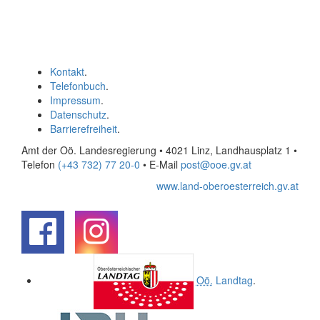
Kontakt
.
Telefonbuch
.
Impressum
.
Datenschutz
.
Barrierefreiheit
.
Amt der Oö. Landesregierung • 4021 Linz, Landhausplatz 1
•
Telefon
(+43 732) 77 20-0
• E-Mail
post@ooe.gv.at
www.land-oberoesterreich.gv.at
.
.
Oö.
Landtag
.