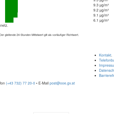
9.3 µg/m³
9.2 µg/m³
9.1 µg/m³
6.1 µg/m³
netz.
 gleitende 24-Stunden Mittelwert gilt als vorläufiger Richtwert.
Kontakt
.
Telefonb
Impress
Datensch
Barrierefr
efon
(+43 732) 77 20-0
• E-Mail
post@ooe.gv.at