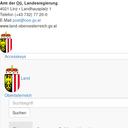
Amt der
Oö.
Landesregierung
4021 Linz • Landhausplatz 1
Telefon (+43 732) 77 20-0
E-Mail
post@ooe.gv.at
www.land-oberoesterreich.gv.at
Accesskeys
Land
Oberösterreich
Schnellsuche
Schnellsuche
Suchen