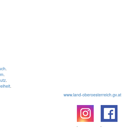
uch
.
um
.
utz
.
eiheit
.
www.land-oberoesterreich.gv.at
.
.