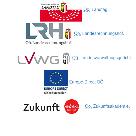
Oö.
Landtag
.
Oö.
Landesrechnungshof
.
Oö.
Landesverwaltungsgericht
.
Europe Direct
OÖ
.
Oö.
Zukunftsakademie
.