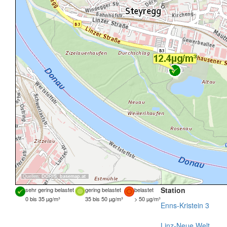
Quellen:
DORIS
,
basemap.at
Station
sehr gering belastet
gering belastet
belastet
0 bis 35 µg/m³
35 bis 50 µg/m³
> 50 µg/m³
Enns-Kristein 3
Linz-Neue Welt