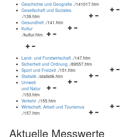
und
Geschichte und Geografie
.
/141017.htm
schließen
Navigationsm
Gesellschaft und Soziales
Navigationsmenü
öffnen
.
/139.htm
öffnen
und
Gesundheit
.
/141.htm
Navigationsmenü
und
schließen
Kultur
Navigationsmenü
öffnen
schließen
.
/kultur.htm
öffnen
und
Navigationsmenü
und
schließen
öffnen
schließen
Land- und Forstwirtschaft
.
/147.htm
und
Sicherheit und Ordnung
.
/89557.htm
schließen
Navigationsm
Sport und Freizeit
.
/151.htm
Navigationsmenü
öffnen
Statistik
.
/statistik.htm
Navigationsmenü
öffnen
und
Umwelt
Navigationsmenü
öffnen
und
schließen
und Natur
öffnen
und
schließen
.
/153.htm
und
schließen
Verkehr
.
/155.htm
schließen
Navigationsm
Wirtschaft, Arbeit und Tourismus
Navigationsmenü
öffnen
.
/157.htm
öffnen
und
und
schließen
Aktuelle Messwerte
schließen