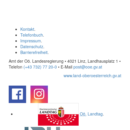
Kontakt
.
Telefonbuch
.
Impressum
.
Datenschutz
.
Barrierefreiheit
.
Amt der Oö. Landesregierung • 4021 Linz, Landhausplatz 1
•
Telefon
(+43 732) 77 20-0
• E-Mail
post@ooe.gv.at
www.land-oberoesterreich.gv.at
.
.
Oö.
Landtag
.