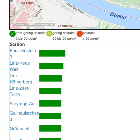
Quellen:
DORIS
,
basemap.at
sehr gering belastet
gering belastet
belastet
0 bis 35 µg/m³
35 bis 50 µg/m³
> 50 µg/m³
Station
Enns-Kristein
3
Linz-Neue
Welt
Linz-
Römerberg
Linz-24er-
Turm
Steyregg-Au
Gallneukirchen
3
Grünbach