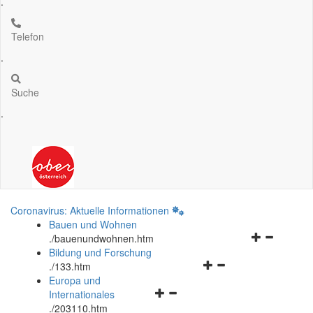
.
Telefon
.
Suche
.
Coronavirus: Aktuelle Informationen
Bauen und Wohnen
Navigationsm
.
/bauenundwohnen.htm
öffnen
Bildung und Forschung
Navigationsmenü
und
.
/133.htm
öffnen
schließen
Europa und
Navigationsmenü
und
Internationales
öffnen
schließen
.
/203110.htm