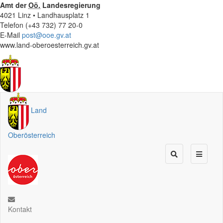
Amt der
Oö.
Landesregierung
4021 Linz • Landhausplatz 1
Telefon (+43 732) 77 20-0
E-Mail
post@ooe.gv.at
www.land-oberoesterreich.gv.at
Land
Oberösterreich
Kontakt