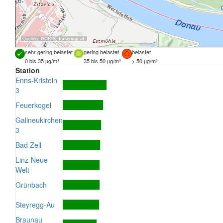
Quellen:
DORIS
,
basemap.at
sehr gering belastet
gering belastet
belastet
0 bis 35 µg/m³
35 bis 50 µg/m³
> 50 µg/m³
Station
Enns-Kristein
3
Feuerkogel
Gallneukirchen
3
Bad Zell
Linz-Neue
Welt
Grünbach
Steyregg-Au
Braunau