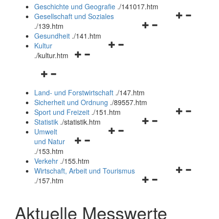
und
Geschichte und Geografie
.
/141017.htm
schließen
Navigationsm
Gesellschaft und Soziales
Navigationsmenü
öffnen
.
/139.htm
öffnen
und
Gesundheit
.
/141.htm
Navigationsmenü
und
schließen
Kultur
Navigationsmenü
öffnen
schließen
.
/kultur.htm
öffnen
und
Navigationsmenü
und
schließen
öffnen
schließen
Land- und Forstwirtschaft
.
/147.htm
und
Sicherheit und Ordnung
.
/89557.htm
schließen
Navigationsm
Sport und Freizeit
.
/151.htm
Navigationsmenü
öffnen
Statistik
.
/statistik.htm
Navigationsmenü
öffnen
und
Umwelt
Navigationsmenü
öffnen
und
schließen
und Natur
öffnen
und
schließen
.
/153.htm
und
schließen
Verkehr
.
/155.htm
schließen
Navigationsm
Wirtschaft, Arbeit und Tourismus
Navigationsmenü
öffnen
.
/157.htm
öffnen
und
und
schließen
Aktuelle Messwerte
schließen