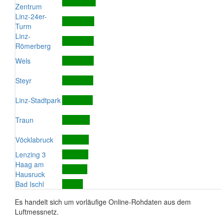
Zentrum
Linz-24er-
Turm
Linz-
Römerberg
Wels
Steyr
Linz-Stadtpark
Traun
Vöcklabruck
Lenzing 3
Haag am
Hausruck
Bad Ischl
Es handelt sich um vorläufige Online-Rohdaten aus dem
Luftmessnetz.