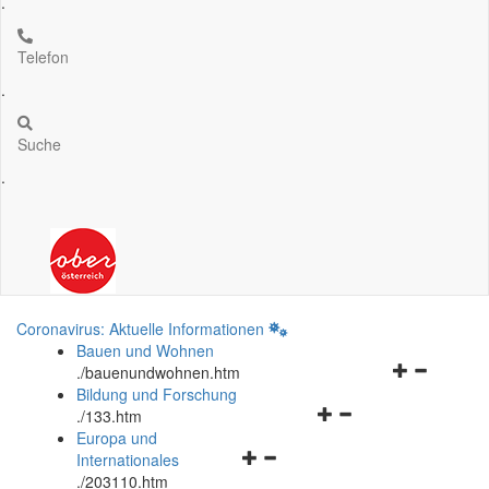
.
Telefon
.
Suche
.
Coronavirus: Aktuelle Informationen
Bauen und Wohnen
Navigationsm
.
/bauenundwohnen.htm
öffnen
Bildung und Forschung
Navigationsmenü
und
.
/133.htm
öffnen
schließen
Europa und
Navigationsmenü
und
Internationales
öffnen
schließen
.
/203110.htm