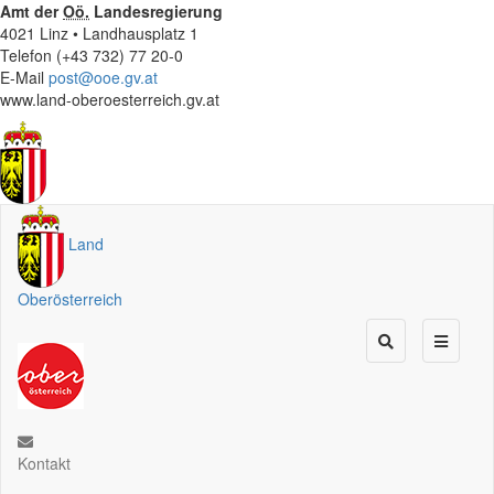
Amt der
Oö.
Landesregierung
4021 Linz • Landhausplatz 1
Telefon (+43 732) 77 20-0
E-Mail
post@ooe.gv.at
www.land-oberoesterreich.gv.at
Land
Oberösterreich
Kontakt