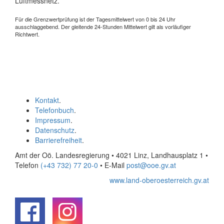
Luftmessnetz.
Für die Grenzwertprüfung ist der Tagesmittelwert von 0 bis 24 Uhr
ausschlaggebend. Der gleitende 24-Stunden Mittelwert gilt als vorläufiger
Richtwert.
Kontakt
.
Telefonbuch
.
Impressum
.
Datenschutz
.
Barrierefreiheit
.
Amt der Oö. Landesregierung • 4021 Linz, Landhausplatz 1
•
Telefon
(+43 732) 77 20-0
• E-Mail
post@ooe.gv.at
www.land-oberoesterreich.gv.at