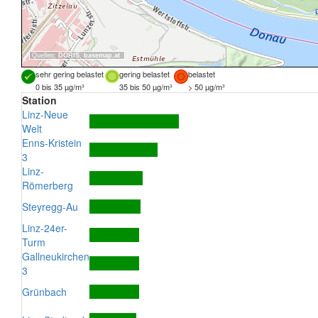
Quellen:
DORIS
,
basemap.at
sehr gering belastet
gering belastet
belastet
0 bis 35 µg/m³
35 bis 50 µg/m³
> 50 µg/m³
Station
Linz-Neue
Welt
Enns-Kristein
3
Linz-
Römerberg
Steyregg-Au
Linz-24er-
Turm
Gallneukirchen
3
Grünbach