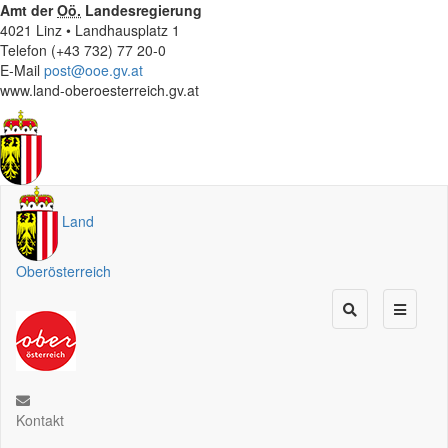
Amt der
Oö.
Landesregierung
4021 Linz • Landhausplatz 1
Telefon (+43 732) 77 20-0
E-Mail
post@ooe.gv.at
www.land-oberoesterreich.gv.at
Land
Oberösterreich
Kontakt