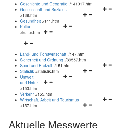
und
Geschichte und Geografie
.
/141017.htm
schließen
Navigationsm
Gesellschaft und Soziales
Navigationsmenü
öffnen
.
/139.htm
öffnen
und
Gesundheit
.
/141.htm
Navigationsmenü
und
schließen
Kultur
Navigationsmenü
öffnen
schließen
.
/kultur.htm
öffnen
und
Navigationsmenü
und
schließen
öffnen
schließen
Land- und Forstwirtschaft
.
/147.htm
und
Sicherheit und Ordnung
.
/89557.htm
schließen
Navigationsm
Sport und Freizeit
.
/151.htm
Navigationsmenü
öffnen
Statistik
.
/statistik.htm
Navigationsmenü
öffnen
und
Umwelt
Navigationsmenü
öffnen
und
schließen
und Natur
öffnen
und
schließen
.
/153.htm
und
schließen
Verkehr
.
/155.htm
schließen
Navigationsm
Wirtschaft, Arbeit und Tourismus
Navigationsmenü
öffnen
.
/157.htm
öffnen
und
und
schließen
Aktuelle Messwerte
schließen