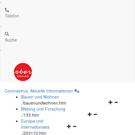
.
Telefon
.
Suche
.
Coronavirus: Aktuelle Informationen
Bauen und Wohnen
Navigationsm
.
/bauenundwohnen.htm
öffnen
Bildung und Forschung
Navigationsmenü
und
.
/133.htm
öffnen
schließen
Europa und
Navigationsmenü
und
Internationales
öffnen
schließen
.
/203110.htm