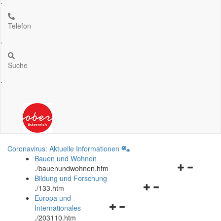
.
Telefon
.
Suche
.
Coronavirus: Aktuelle Informationen
Bauen und Wohnen
Navigationsm
.
/bauenundwohnen.htm
öffnen
Bildung und Forschung
Navigationsmenü
und
.
/133.htm
öffnen
schließen
Europa und
Navigationsmenü
und
Internationales
öffnen
schließen
.
/203110.htm