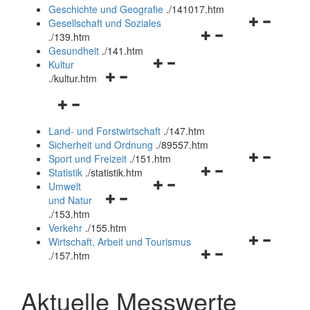
und
Geschichte und Geografie
.
/141017.htm
schließen
Navigationsm
Gesellschaft und Soziales
Navigationsmenü
öffnen
.
/139.htm
öffnen
und
Gesundheit
.
/141.htm
Navigationsmenü
und
schließen
Kultur
Navigationsmenü
öffnen
schließen
.
/kultur.htm
öffnen
und
Navigationsmenü
und
schließen
öffnen
schließen
Land- und Forstwirtschaft
.
/147.htm
und
Sicherheit und Ordnung
.
/89557.htm
schließen
Navigationsm
Sport und Freizeit
.
/151.htm
Navigationsmenü
öffnen
Statistik
.
/statistik.htm
Navigationsmenü
öffnen
und
Umwelt
Navigationsmenü
öffnen
und
schließen
und Natur
öffnen
und
schließen
.
/153.htm
und
schließen
Verkehr
.
/155.htm
schließen
Navigationsm
Wirtschaft, Arbeit und Tourismus
Navigationsmenü
öffnen
.
/157.htm
öffnen
und
und
schließen
Aktuelle Messwerte
schließen