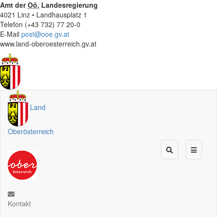
Amt der
Oö.
Landesregierung
4021 Linz • Landhausplatz 1
Telefon (+43 732) 77 20-0
E-Mail
post@ooe.gv.at
www.land-oberoesterreich.gv.at
Land
Oberösterreich
Kontakt