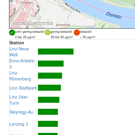
Quellen:
DORIS
,
basemap.at
sehr gering belastet
gering belastet
belastet
0 bis 35 µg/m³
35 bis 50 µg/m³
> 50 µg/m³
Station
Linz-Neue
Welt
Enns-Kristein
3
Linz-
Römerberg
Linz-Stadtpark
Linz-24er-
Turm
Steyregg-Au
Lenzing 3