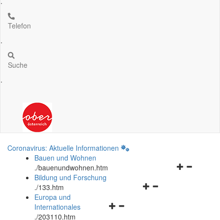
.
Telefon
.
Suche
.
Coronavirus: Aktuelle Informationen
Bauen und Wohnen
Navigationsm
.
/bauenundwohnen.htm
öffnen
Bildung und Forschung
Navigationsmenü
und
.
/133.htm
öffnen
schließen
Europa und
Navigationsmenü
und
Internationales
öffnen
schließen
.
/203110.htm