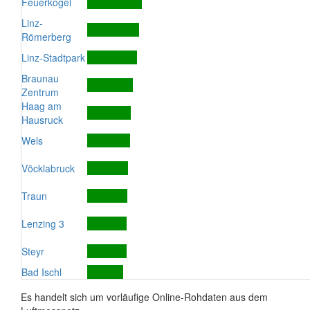
Feuerkogel
Linz-
Römerberg
Linz-Stadtpark
Braunau
Zentrum
Haag am
Hausruck
Wels
Vöcklabruck
Traun
Lenzing 3
Steyr
Bad Ischl
Es handelt sich um vorläufige Online-Rohdaten aus dem