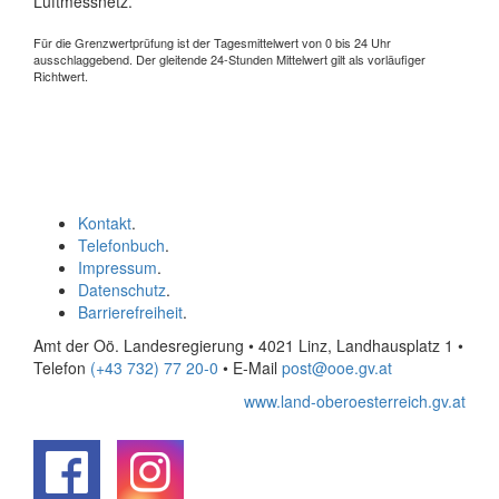
Luftmessnetz.
Für die Grenzwertprüfung ist der Tagesmittelwert von 0 bis 24 Uhr
ausschlaggebend. Der gleitende 24-Stunden Mittelwert gilt als vorläufiger
Richtwert.
Kontakt
.
Telefonbuch
.
Impressum
.
Datenschutz
.
Barrierefreiheit
.
Amt der Oö. Landesregierung • 4021 Linz, Landhausplatz 1
•
Telefon
(+43 732) 77 20-0
• E-Mail
post@ooe.gv.at
www.land-oberoesterreich.gv.at