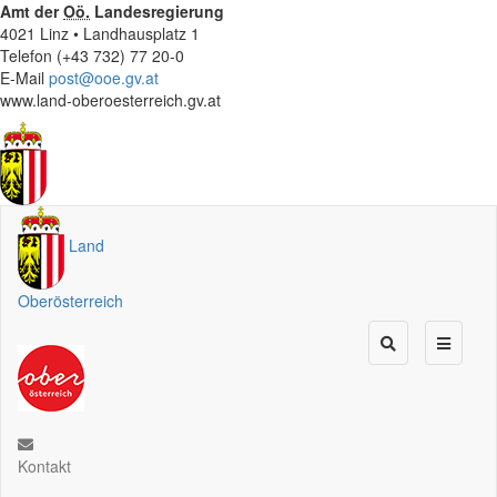
Amt der
Oö.
Landesregierung
4021 Linz • Landhausplatz 1
Telefon (+43 732) 77 20-0
E-Mail
post@ooe.gv.at
www.land-oberoesterreich.gv.at
Land
Oberösterreich
Kontakt