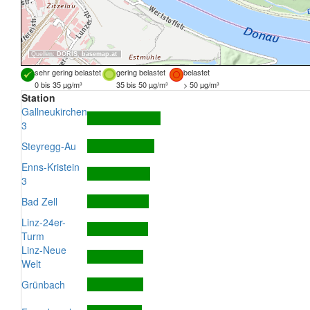
Quellen:
DORIS
,
basemap.at
sehr gering belastet
gering belastet
belastet
0 bis 35 µg/m³
35 bis 50 µg/m³
> 50 µg/m³
Station
Gallneukirchen
3
Steyregg-Au
Enns-Kristein
3
Bad Zell
Linz-24er-
Turm
Linz-Neue
Welt
Grünbach