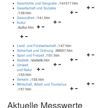
und
Geschichte und Geografie
.
/141017.htm
schließen
Navigationsm
Gesellschaft und Soziales
Navigationsmenü
öffnen
.
/139.htm
öffnen
und
Gesundheit
.
/141.htm
Navigationsmenü
und
schließen
Kultur
Navigationsmenü
öffnen
schließen
.
/kultur.htm
öffnen
und
Navigationsmenü
und
schließen
öffnen
schließen
Land- und Forstwirtschaft
.
/147.htm
und
Sicherheit und Ordnung
.
/89557.htm
schließen
Navigationsm
Sport und Freizeit
.
/151.htm
Navigationsmenü
öffnen
Statistik
.
/statistik.htm
Navigationsmenü
öffnen
und
Umwelt
Navigationsmenü
öffnen
und
schließen
und Natur
öffnen
und
schließen
.
/153.htm
und
schließen
Verkehr
.
/155.htm
schließen
Navigationsm
Wirtschaft, Arbeit und Tourismus
Navigationsmenü
öffnen
.
/157.htm
öffnen
und
und
schließen
Aktuelle Messwerte
schließen