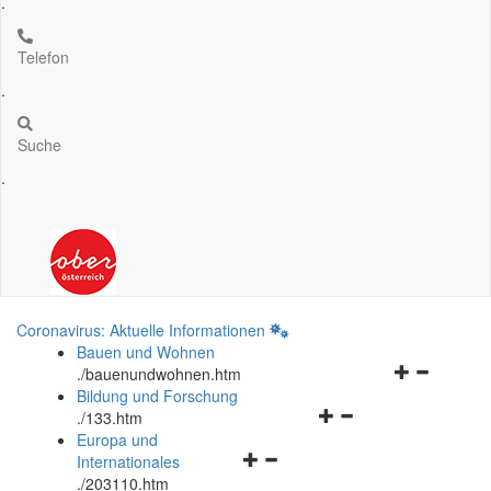
.
Telefon
.
Suche
.
Coronavirus: Aktuelle Informationen
Bauen und Wohnen
Navigationsm
.
/bauenundwohnen.htm
öffnen
Bildung und Forschung
Navigationsmenü
und
.
/133.htm
öffnen
schließen
Europa und
Navigationsmenü
und
Internationales
öffnen
schließen
.
/203110.htm