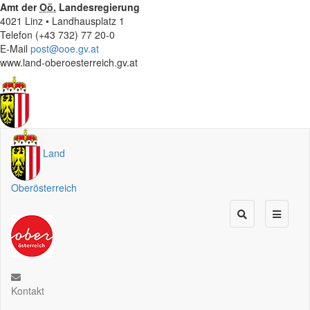
Amt der
Oö.
Landesregierung
4021 Linz • Landhausplatz 1
Telefon (+43 732) 77 20-0
E-Mail
post@ooe.gv.at
www.land-oberoesterreich.gv.at
Land
Oberösterreich
Kontakt