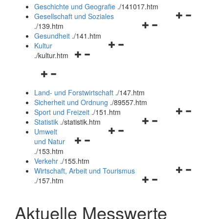
und
Geschichte und Geografie
.
/141017.htm
schließen
Navigationsm
Gesellschaft und Soziales
Navigationsmenü
öffnen
.
/139.htm
öffnen
und
Gesundheit
.
/141.htm
Navigationsmenü
und
schließen
Kultur
Navigationsmenü
öffnen
schließen
.
/kultur.htm
öffnen
und
Navigationsmenü
und
schließen
öffnen
schließen
Land- und Forstwirtschaft
.
/147.htm
und
Sicherheit und Ordnung
.
/89557.htm
schließen
Navigationsm
Sport und Freizeit
.
/151.htm
Navigationsmenü
öffnen
Statistik
.
/statistik.htm
Navigationsmenü
öffnen
und
Umwelt
Navigationsmenü
öffnen
und
schließen
und Natur
öffnen
und
schließen
.
/153.htm
und
schließen
Verkehr
.
/155.htm
schließen
Navigationsm
Wirtschaft, Arbeit und Tourismus
Navigationsmenü
öffnen
.
/157.htm
öffnen
und
und
schließen
Aktuelle Messwerte
schließen