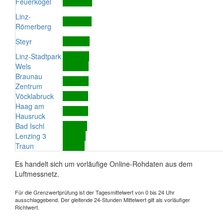
Feuerkogel
Linz-
Römerberg
Steyr
Linz-Stadtpark
Wels
Braunau
Zentrum
Vöcklabruck
Haag am
Hausruck
Bad Ischl
Lenzing 3
Traun
Es handelt sich um vorläufige Online-Rohdaten aus dem
Luftmessnetz.
Für die Grenzwertprüfung ist der Tagesmittelwert von 0 bis 24 Uhr
ausschlaggebend. Der gleitende 24-Stunden Mittelwert gilt als vorläufiger
Richtwert.