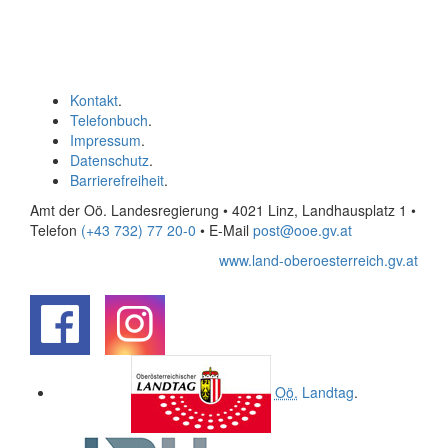
Kontakt
.
Telefonbuch
.
Impressum
.
Datenschutz
.
Barrierefreiheit
.
Amt der Oö. Landesregierung • 4021 Linz, Landhausplatz 1
•
Telefon
(+43 732) 77 20-0
• E-Mail
post@ooe.gv.at
www.land-oberoesterreich.gv.at
.
.
Oö.
Landtag
.