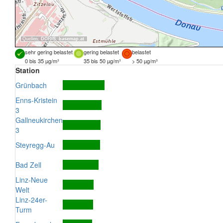
Quellen:
DORIS
,
basemap.at
sehr gering belastet
gering belastet
belastet
0 bis 35 µg/m³
35 bis 50 µg/m³
> 50 µg/m³
Station
Grünbach
Enns-Kristein
3
Gallneukirchen
3
Steyregg-Au
Bad Zell
Linz-Neue
Welt
Linz-24er-
Turm