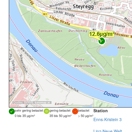
Quellen:
DORIS
,
basemap.at
Station
sehr gering belastet
gering belastet
belastet
0 bis 35 µg/m³
35 bis 50 µg/m³
> 50 µg/m³
Enns-Kristein 3
Linz-Neue Welt