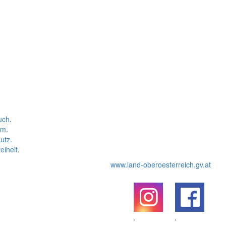
uch
.
um
.
utz
.
eiheit
.
www.land-oberoesterreich.gv.at
.
.