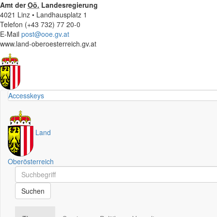
Amt der
Oö.
Landesregierung
4021 Linz • Landhausplatz 1
Telefon (+43 732) 77 20-0
E-Mail
post@ooe.gv.at
www.land-oberoesterreich.gv.at
Accesskeys
Land
Oberösterreich
Schnellsuche
Schnellsuche
Suchen