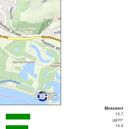
Messwert
15.7
µg/m³
14.4