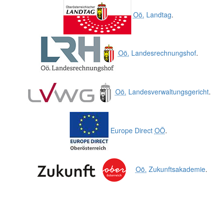
Oö.
Landtag
.
Oö.
Landesrechnungshof
.
Oö.
Landesverwaltungsgericht
.
Europe Direct
OÖ
.
Oö.
Zukunftsakademie
.