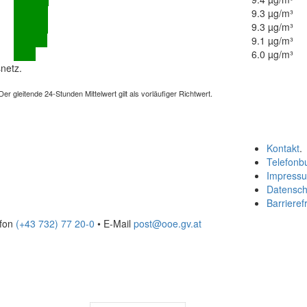
9.3 µg/m³
9.3 µg/m³
9.1 µg/m³
6.0 µg/m³
netz.
 gleitende 24-Stunden Mittelwert gilt als vorläufiger Richtwert.
Kontakt
.
Telefonb
Impress
Datensch
Barrierefr
efon
(+43 732) 77 20-0
• E-Mail
post@ooe.gv.at