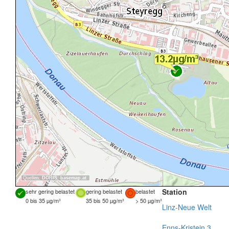
Quellen:
DORIS
,
basemap.at
Station
sehr gering belastet
gering belastet
belastet
0 bis 35 µg/m³
35 bis 50 µg/m³
> 50 µg/m³
Linz-Neue Welt
Enns-Kristein 3