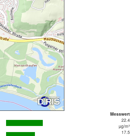
Messwert
22.4
µg/m³
17.5