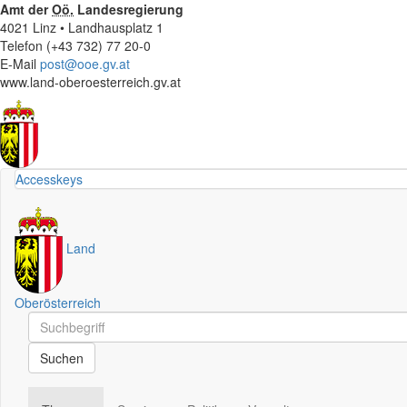
Amt der
Oö.
Landesregierung
4021 Linz • Landhausplatz 1
Telefon (+43 732) 77 20-0
E-Mail
post@ooe.gv.at
www.land-oberoesterreich.gv.at
Accesskeys
Land
Oberösterreich
Schnellsuche
Schnellsuche
Suchen