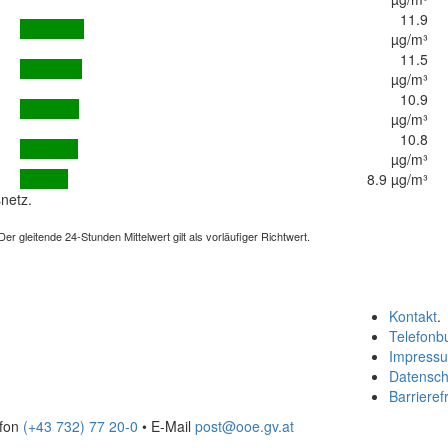
11.9
µg/m³
11.5
µg/m³
10.9
µg/m³
10.8
µg/m³
8.9 µg/m³
netz.
 gleitende 24-Stunden Mittelwert gilt als vorläufiger Richtwert.
Kontakt
.
Telefonb
Impress
Datensch
Barrierefr
efon
(+43 732) 77 20-0
• E-Mail
post@ooe.gv.at