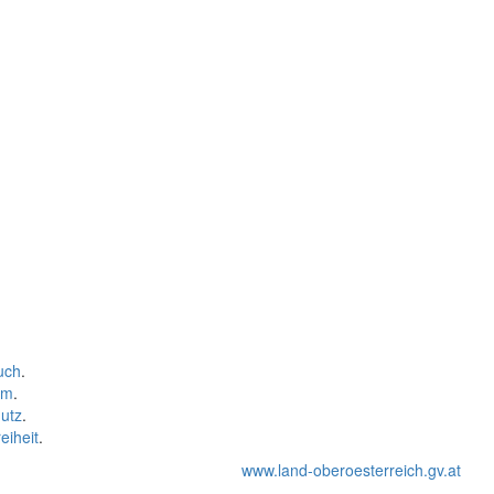
uch
.
um
.
utz
.
eiheit
.
www.land-oberoesterreich.gv.at