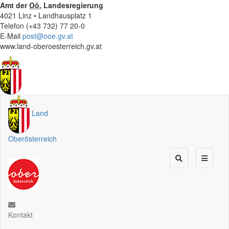
Amt der
Oö.
Landesregierung
4021 Linz • Landhausplatz 1
Telefon (+43 732) 77 20-0
E-Mail
post@ooe.gv.at
www.land-oberoesterreich.gv.at
Land
Oberösterreich
Kontakt