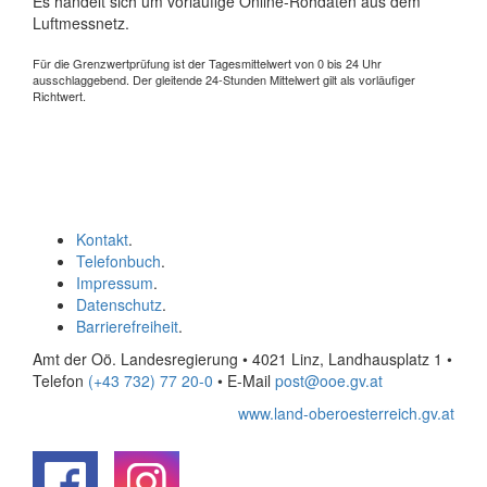
Es handelt sich um vorläufige Online-Rohdaten aus dem
Luftmessnetz.
Für die Grenzwertprüfung ist der Tagesmittelwert von 0 bis 24 Uhr
ausschlaggebend. Der gleitende 24-Stunden Mittelwert gilt als vorläufiger
Richtwert.
Kontakt
.
Telefonbuch
.
Impressum
.
Datenschutz
.
Barrierefreiheit
.
Amt der Oö. Landesregierung • 4021 Linz, Landhausplatz 1
•
Telefon
(+43 732) 77 20-0
• E-Mail
post@ooe.gv.at
www.land-oberoesterreich.gv.at