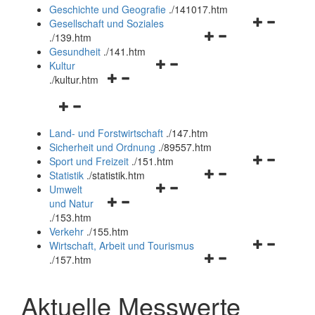
und
Geschichte und Geografie
.
/141017.htm
schließen
Navigationsm
Gesellschaft und Soziales
Navigationsmenü
öffnen
.
/139.htm
öffnen
und
Gesundheit
.
/141.htm
Navigationsmenü
und
schließen
Kultur
Navigationsmenü
öffnen
schließen
.
/kultur.htm
öffnen
und
Navigationsmenü
und
schließen
öffnen
schließen
Land- und Forstwirtschaft
.
/147.htm
und
Sicherheit und Ordnung
.
/89557.htm
schließen
Navigationsm
Sport und Freizeit
.
/151.htm
Navigationsmenü
öffnen
Statistik
.
/statistik.htm
Navigationsmenü
öffnen
und
Umwelt
Navigationsmenü
öffnen
und
schließen
und Natur
öffnen
und
schließen
.
/153.htm
und
schließen
Verkehr
.
/155.htm
schließen
Navigationsm
Wirtschaft, Arbeit und Tourismus
Navigationsmenü
öffnen
.
/157.htm
öffnen
und
und
schließen
Aktuelle Messwerte
schließen