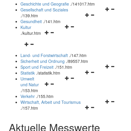
und
Geschichte und Geografie
.
/141017.htm
schließen
Navigationsm
Gesellschaft und Soziales
Navigationsmenü
öffnen
.
/139.htm
öffnen
und
Gesundheit
.
/141.htm
Navigationsmenü
und
schließen
Kultur
Navigationsmenü
öffnen
schließen
.
/kultur.htm
öffnen
und
Navigationsmenü
und
schließen
öffnen
schließen
Land- und Forstwirtschaft
.
/147.htm
und
Sicherheit und Ordnung
.
/89557.htm
schließen
Navigationsm
Sport und Freizeit
.
/151.htm
Navigationsmenü
öffnen
Statistik
.
/statistik.htm
Navigationsmenü
öffnen
und
Umwelt
Navigationsmenü
öffnen
und
schließen
und Natur
öffnen
und
schließen
.
/153.htm
und
schließen
Verkehr
.
/155.htm
schließen
Navigationsm
Wirtschaft, Arbeit und Tourismus
Navigationsmenü
öffnen
.
/157.htm
öffnen
und
und
schließen
Aktuelle Messwerte
schließen