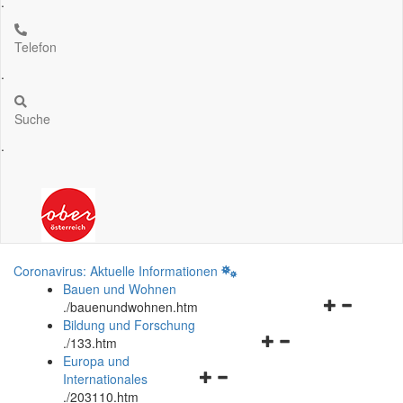
.
Telefon
.
Suche
.
Coronavirus: Aktuelle Informationen
Bauen und Wohnen
Navigationsm
.
/bauenundwohnen.htm
öffnen
Bildung und Forschung
Navigationsmenü
und
.
/133.htm
öffnen
schließen
Europa und
Navigationsmenü
und
Internationales
öffnen
schließen
.
/203110.htm