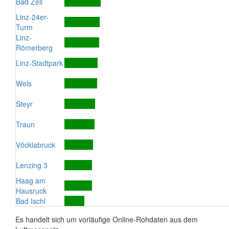
Bad Zell
Linz-24er-
Turm
Linz-
Römerberg
Linz-Stadtpark
Wels
Steyr
Traun
Vöcklabruck
Lenzing 3
Haag am
Hausruck
Bad Ischl
Es handelt sich um vorläufige Online-Rohdaten aus dem