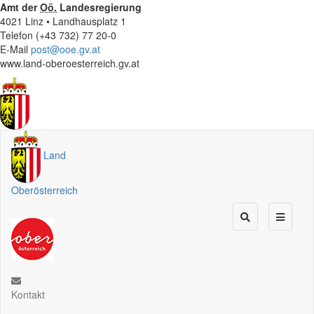
Amt der
Oö.
Landesregierung
4021 Linz • Landhausplatz 1
Telefon (+43 732) 77 20-0
E-Mail
post@ooe.gv.at
www.land-oberoesterreich.gv.at
Land
Oberösterreich
Kontakt