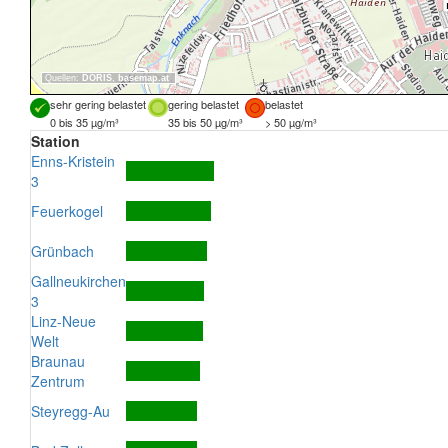
Quellen:
DORIS
,
basemap.at
sehr gering belastet
gering belastet
belastet
0 bis 35 µg/m³
35 bis 50 µg/m³
> 50 µg/m³
Station
Enns-Kristein
3
Feuerkogel
Grünbach
Gallneukirchen
3
Linz-Neue
Welt
Braunau
Zentrum
Steyregg-Au