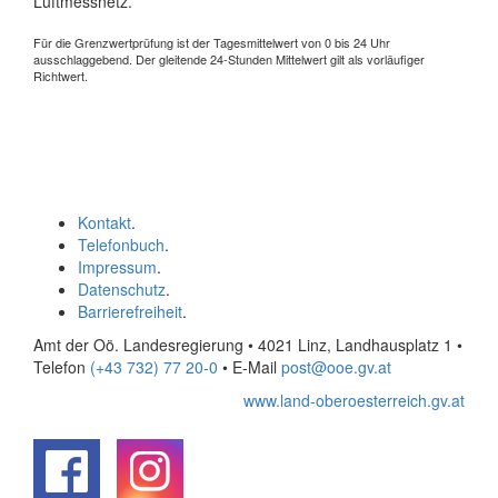
Luftmessnetz.
Für die Grenzwertprüfung ist der Tagesmittelwert von 0 bis 24 Uhr
ausschlaggebend. Der gleitende 24-Stunden Mittelwert gilt als vorläufiger
Richtwert.
Kontakt
.
Telefonbuch
.
Impressum
.
Datenschutz
.
Barrierefreiheit
.
Amt der Oö. Landesregierung • 4021 Linz, Landhausplatz 1
•
Telefon
(+43 732) 77 20-0
• E-Mail
post@ooe.gv.at
www.land-oberoesterreich.gv.at