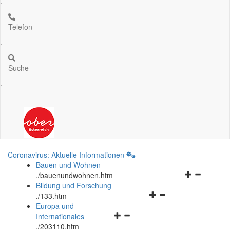
.
Telefon
.
Suche
.
Coronavirus: Aktuelle Informationen
Bauen und Wohnen
Navigationsm
.
/bauenundwohnen.htm
öffnen
Bildung und Forschung
Navigationsmenü
und
.
/133.htm
öffnen
schließen
Europa und
Navigationsmenü
und
Internationales
öffnen
schließen
.
/203110.htm