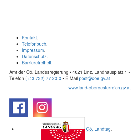
Kontakt
.
Telefonbuch
.
Impressum
.
Datenschutz
.
Barrierefreiheit
.
Amt der Oö. Landesregierung • 4021 Linz, Landhausplatz 1
•
Telefon
(+43 732) 77 20-0
• E-Mail
post@ooe.gv.at
www.land-oberoesterreich.gv.at
.
.
Oö.
Landtag
.