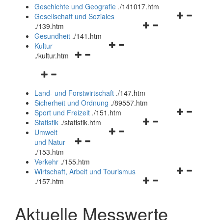
und
Geschichte und Geografie
.
/141017.htm
schließen
Navigationsm
Gesellschaft und Soziales
Navigationsmenü
öffnen
.
/139.htm
öffnen
und
Gesundheit
.
/141.htm
Navigationsmenü
und
schließen
Kultur
Navigationsmenü
öffnen
schließen
.
/kultur.htm
öffnen
und
Navigationsmenü
und
schließen
öffnen
schließen
Land- und Forstwirtschaft
.
/147.htm
und
Sicherheit und Ordnung
.
/89557.htm
schließen
Navigationsm
Sport und Freizeit
.
/151.htm
Navigationsmenü
öffnen
Statistik
.
/statistik.htm
Navigationsmenü
öffnen
und
Umwelt
Navigationsmenü
öffnen
und
schließen
und Natur
öffnen
und
schließen
.
/153.htm
und
schließen
Verkehr
.
/155.htm
schließen
Navigationsm
Wirtschaft, Arbeit und Tourismus
Navigationsmenü
öffnen
.
/157.htm
öffnen
und
und
schließen
Aktuelle Messwerte
schließen