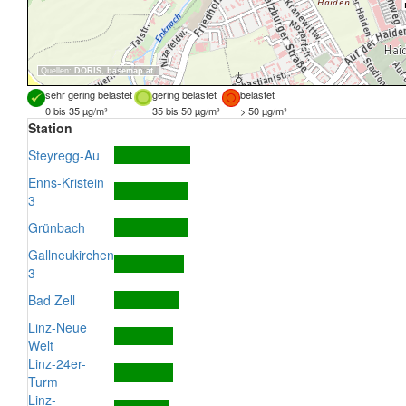
Quellen:
DORIS
,
basemap.at
sehr gering belastet
gering belastet
belastet
0 bis 35 µg/m³
35 bis 50 µg/m³
> 50 µg/m³
Station
Steyregg-Au
Enns-Kristein
3
Grünbach
Gallneukirchen
3
Bad Zell
Linz-Neue
Welt
Linz-24er-
Turm
Linz-