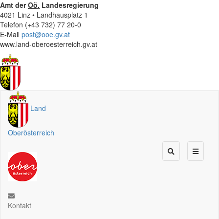
Amt der
Oö.
Landesregierung
4021 Linz • Landhausplatz 1
Telefon (+43 732) 77 20-0
E-Mail
post@ooe.gv.at
www.land-oberoesterreich.gv.at
Land
Oberösterreich
Kontakt