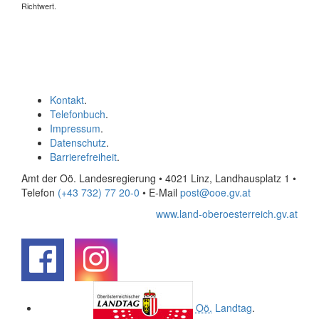
Richtwert.
Kontakt
.
Telefonbuch
.
Impressum
.
Datenschutz
.
Barrierefreiheit
.
Amt der Oö. Landesregierung • 4021 Linz, Landhausplatz 1
•
Telefon
(+43 732) 77 20-0
• E-Mail
post@ooe.gv.at
www.land-oberoesterreich.gv.at
.
.
Oö.
Landtag
.