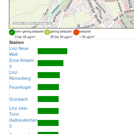
Quellen:
DORIS
,
basemap.at
sehr gering belastet
gering belastet
belastet
0 bis 35 µg/m³
35 bis 50 µg/m³
> 50 µg/m³
Station
Linz-Neue
Welt
Enns-Kristein
3
Linz-
Römerberg
Feuerkogel
Grünbach
Linz-24er-
Turm
Gallneukirchen
3