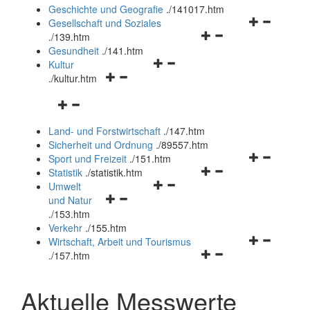
und
Geschichte und Geografie
.
/141017.htm
schließen
Navigationsm
Gesellschaft und Soziales
Navigationsmenü
öffnen
.
/139.htm
öffnen
und
Gesundheit
.
/141.htm
Navigationsmenü
und
schließen
Kultur
Navigationsmenü
öffnen
schließen
.
/kultur.htm
öffnen
und
Navigationsmenü
und
schließen
öffnen
schließen
Land- und Forstwirtschaft
.
/147.htm
und
Sicherheit und Ordnung
.
/89557.htm
schließen
Navigationsm
Sport und Freizeit
.
/151.htm
Navigationsmenü
öffnen
Statistik
.
/statistik.htm
Navigationsmenü
öffnen
und
Umwelt
Navigationsmenü
öffnen
und
schließen
und Natur
öffnen
und
schließen
.
/153.htm
und
schließen
Verkehr
.
/155.htm
schließen
Navigationsm
Wirtschaft, Arbeit und Tourismus
Navigationsmenü
öffnen
.
/157.htm
öffnen
und
und
schließen
Aktuelle Messwerte
schließen