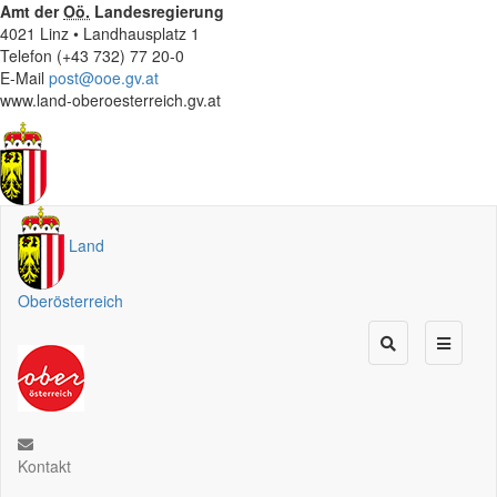
Amt der
Oö.
Landesregierung
4021 Linz • Landhausplatz 1
Telefon (+43 732) 77 20-0
E-Mail
post@ooe.gv.at
www.land-oberoesterreich.gv.at
Land
Oberösterreich
Kontakt