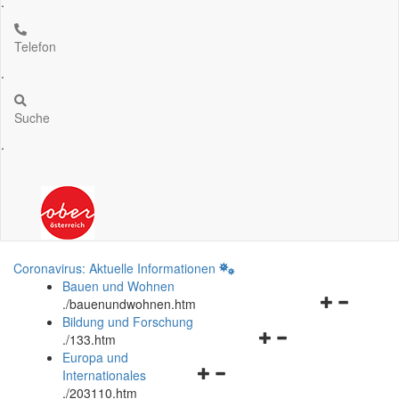
.
Telefon
.
Suche
.
Coronavirus: Aktuelle Informationen
Bauen und Wohnen
Navigationsm
.
/bauenundwohnen.htm
öffnen
Bildung und Forschung
Navigationsmenü
und
.
/133.htm
öffnen
schließen
Europa und
Navigationsmenü
und
Internationales
öffnen
schließen
.
/203110.htm