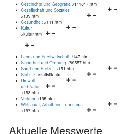
und
Geschichte und Geografie
.
/141017.htm
schließen
Navigationsm
Gesellschaft und Soziales
Navigationsmenü
öffnen
.
/139.htm
öffnen
und
Gesundheit
.
/141.htm
Navigationsmenü
und
schließen
Kultur
Navigationsmenü
öffnen
schließen
.
/kultur.htm
öffnen
und
Navigationsmenü
und
schließen
öffnen
schließen
Land- und Forstwirtschaft
.
/147.htm
und
Sicherheit und Ordnung
.
/89557.htm
schließen
Navigationsm
Sport und Freizeit
.
/151.htm
Navigationsmenü
öffnen
Statistik
.
/statistik.htm
Navigationsmenü
öffnen
und
Umwelt
Navigationsmenü
öffnen
und
schließen
und Natur
öffnen
und
schließen
.
/153.htm
und
schließen
Verkehr
.
/155.htm
schließen
Navigationsm
Wirtschaft, Arbeit und Tourismus
Navigationsmenü
öffnen
.
/157.htm
öffnen
und
und
schließen
Aktuelle Messwerte
schließen