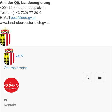
Amt der
Oö.
Landesregierung
4021 Linz • Landhausplatz 1
Telefon (+43 732) 77 20-0
E-Mail
post@ooe.gv.at
www.land-oberoesterreich.gv.at
Land
Oberösterreich
Kontakt