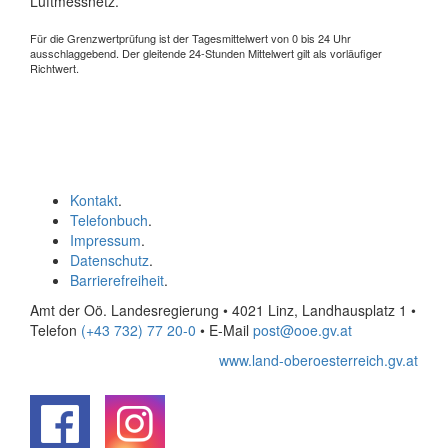
Luftmessnetz.
Für die Grenzwertprüfung ist der Tagesmittelwert von 0 bis 24 Uhr
ausschlaggebend. Der gleitende 24-Stunden Mittelwert gilt als vorläufiger
Richtwert.
Kontakt
.
Telefonbuch
.
Impressum
.
Datenschutz
.
Barrierefreiheit
.
Amt der Oö. Landesregierung • 4021 Linz, Landhausplatz 1
•
Telefon
(+43 732) 77 20-0
• E-Mail
post@ooe.gv.at
www.land-oberoesterreich.gv.at