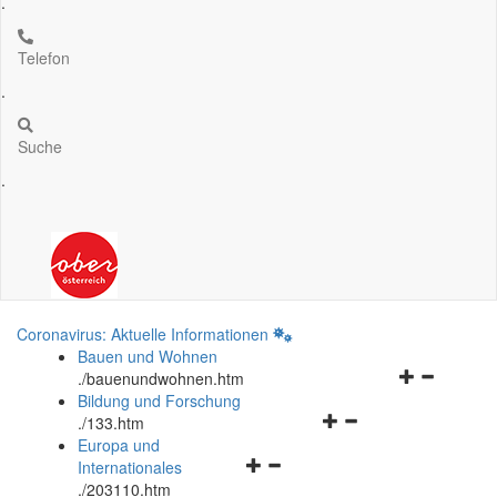
.
Telefon
.
Suche
.
Coronavirus: Aktuelle Informationen
Bauen und Wohnen
Navigationsm
.
/bauenundwohnen.htm
öffnen
Bildung und Forschung
Navigationsmenü
und
.
/133.htm
öffnen
schließen
Europa und
Navigationsmenü
und
Internationales
öffnen
schließen
.
/203110.htm