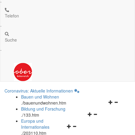
.
Telefon
.
Suche
.
Coronavirus: Aktuelle Informationen
Bauen und Wohnen
Navigationsm
.
/bauenundwohnen.htm
öffnen
Bildung und Forschung
Navigationsmenü
und
.
/133.htm
öffnen
schließen
Europa und
Navigationsmenü
und
Internationales
öffnen
schließen
.
/203110.htm