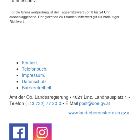
Luftmessnetz.
Für die Grenzwertprüfung ist der Tagesmittelwert von 0 bis 24 Uhr
ausschlaggebend. Der gleitende 24-Stunden Mittelwert gilt als vorläufiger
Richtwert.
Kontakt
.
Telefonbuch
.
Impressum
.
Datenschutz
.
Barrierefreiheit
.
Amt der Oö. Landesregierung • 4021 Linz, Landhausplatz 1
•
Telefon
(+43 732) 77 20-0
• E-Mail
post@ooe.gv.at
www.land-oberoesterreich.gv.at