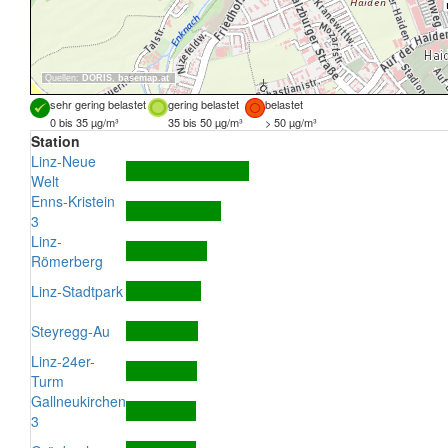
Quellen:
DORIS
,
basemap.at
sehr gering belastet
gering belastet
belastet
0 bis 35 µg/m³
35 bis 50 µg/m³
> 50 µg/m³
Station
Linz-Neue
Welt
Enns-Kristein
3
Linz-
Römerberg
Linz-Stadtpark
Steyregg-Au
Linz-24er-
Turm
Gallneukirchen
3