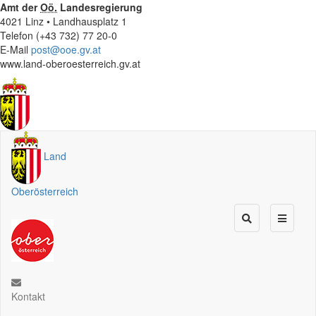
Amt der
Oö.
Landesregierung
4021 Linz • Landhausplatz 1
Telefon (+43 732) 77 20-0
E-Mail
post@ooe.gv.at
www.land-oberoesterreich.gv.at
Land
Oberösterreich
Kontakt