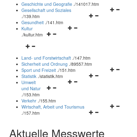
und
Geschichte und Geografie
.
/141017.htm
schließen
Navigationsm
Gesellschaft und Soziales
Navigationsmenü
öffnen
.
/139.htm
öffnen
und
Gesundheit
.
/141.htm
Navigationsmenü
und
schließen
Kultur
Navigationsmenü
öffnen
schließen
.
/kultur.htm
öffnen
und
Navigationsmenü
und
schließen
öffnen
schließen
Land- und Forstwirtschaft
.
/147.htm
und
Sicherheit und Ordnung
.
/89557.htm
schließen
Navigationsm
Sport und Freizeit
.
/151.htm
Navigationsmenü
öffnen
Statistik
.
/statistik.htm
Navigationsmenü
öffnen
und
Umwelt
Navigationsmenü
öffnen
und
schließen
und Natur
öffnen
und
schließen
.
/153.htm
und
schließen
Verkehr
.
/155.htm
schließen
Navigationsm
Wirtschaft, Arbeit und Tourismus
Navigationsmenü
öffnen
.
/157.htm
öffnen
und
und
schließen
Aktuelle Messwerte
schließen