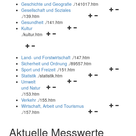
und
Geschichte und Geografie
.
/141017.htm
schließen
Navigationsm
Gesellschaft und Soziales
Navigationsmenü
öffnen
.
/139.htm
öffnen
und
Gesundheit
.
/141.htm
Navigationsmenü
und
schließen
Kultur
Navigationsmenü
öffnen
schließen
.
/kultur.htm
öffnen
und
Navigationsmenü
und
schließen
öffnen
schließen
Land- und Forstwirtschaft
.
/147.htm
und
Sicherheit und Ordnung
.
/89557.htm
schließen
Navigationsm
Sport und Freizeit
.
/151.htm
Navigationsmenü
öffnen
Statistik
.
/statistik.htm
Navigationsmenü
öffnen
und
Umwelt
Navigationsmenü
öffnen
und
schließen
und Natur
öffnen
und
schließen
.
/153.htm
und
schließen
Verkehr
.
/155.htm
schließen
Navigationsm
Wirtschaft, Arbeit und Tourismus
Navigationsmenü
öffnen
.
/157.htm
öffnen
und
und
schließen
Aktuelle Messwerte
schließen