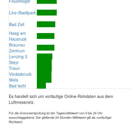
Feuerkogel
Linz-Stadtpark
Bad Zell
Haag am
Hausruck
Braunau
Zentrum
Lenzing 3
Steyr
Traun
Vöcklabruck
Wels
Bad Ischl
Es handelt sich um vorläufige Online-Rohdaten aus dem
Luftmessnetz.
Für die Grenzwertprüfung ist der Tagesmittelwert von 0 bis 24 Uhr
ausschlaggebend. Der gleitende 24-Stunden Mittelwert gilt als vorläufiger
Richtwert.