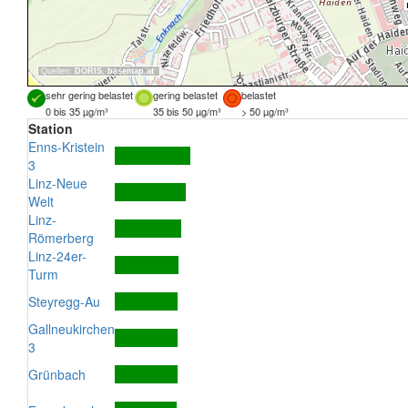
Quellen:
DORIS
,
basemap.at
sehr gering belastet
gering belastet
belastet
0 bis 35 µg/m³
35 bis 50 µg/m³
> 50 µg/m³
Station
Enns-Kristein
3
Linz-Neue
Welt
Linz-
Römerberg
Linz-24er-
Turm
Steyregg-Au
Gallneukirchen
3
Grünbach