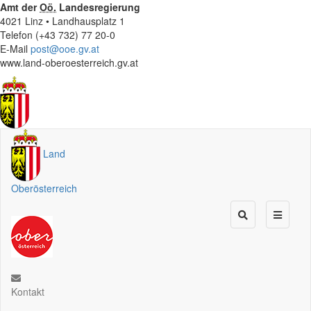
Amt der
Oö.
Landesregierung
4021 Linz • Landhausplatz 1
Telefon (+43 732) 77 20-0
E-Mail
post@ooe.gv.at
www.land-oberoesterreich.gv.at
Land
Oberösterreich
Kontakt