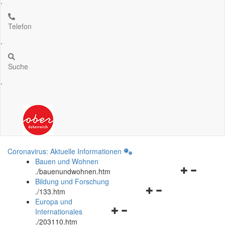
.
Telefon
.
Suche
.
Coronavirus: Aktuelle Informationen
Bauen und Wohnen
Navigationsm
.
/bauenundwohnen.htm
öffnen
Bildung und Forschung
Navigationsmenü
und
.
/133.htm
öffnen
schließen
Europa und
Navigationsmenü
und
Internationales
öffnen
schließen
.
/203110.htm