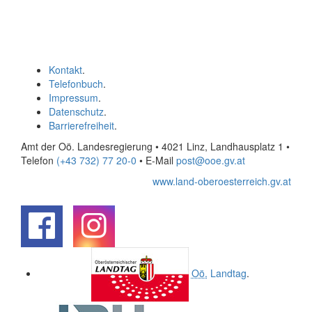
Kontakt
.
Telefonbuch
.
Impressum
.
Datenschutz
.
Barrierefreiheit
.
Amt der Oö. Landesregierung • 4021 Linz, Landhausplatz 1
•
Telefon
(+43 732) 77 20-0
• E-Mail
post@ooe.gv.at
www.land-oberoesterreich.gv.at
.
.
Oö.
Landtag
.