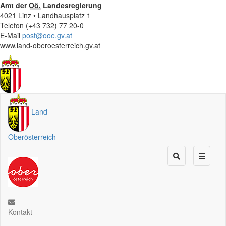
Amt der
Oö.
Landesregierung
4021 Linz • Landhausplatz 1
Telefon (+43 732) 77 20-0
E-Mail
post@ooe.gv.at
www.land-oberoesterreich.gv.at
Land
Oberösterreich
Kontakt