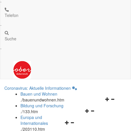
.
Telefon
.
Suche
.
Coronavirus: Aktuelle Informationen
Bauen und Wohnen
Navigationsm
.
/bauenundwohnen.htm
öffnen
Bildung und Forschung
Navigationsmenü
und
.
/133.htm
öffnen
schließen
Europa und
Navigationsmenü
und
Internationales
öffnen
schließen
.
/203110.htm