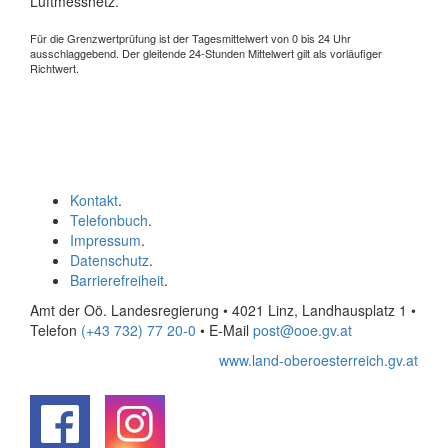
Luftmessnetz.
Für die Grenzwertprüfung ist der Tagesmittelwert von 0 bis 24 Uhr
ausschlaggebend. Der gleitende 24-Stunden Mittelwert gilt als vorläufiger
Richtwert.
Kontakt
.
Telefonbuch
.
Impressum
.
Datenschutz
.
Barrierefreiheit
.
Amt der Oö. Landesregierung • 4021 Linz, Landhausplatz 1
•
Telefon
(+43 732) 77 20-0
• E-Mail
post@ooe.gv.at
www.land-oberoesterreich.gv.at