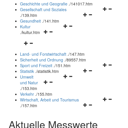
und
Geschichte und Geografie
.
/141017.htm
schließen
Navigationsm
Gesellschaft und Soziales
Navigationsmenü
öffnen
.
/139.htm
öffnen
und
Gesundheit
.
/141.htm
Navigationsmenü
und
schließen
Kultur
Navigationsmenü
öffnen
schließen
.
/kultur.htm
öffnen
und
Navigationsmenü
und
schließen
öffnen
schließen
Land- und Forstwirtschaft
.
/147.htm
und
Sicherheit und Ordnung
.
/89557.htm
schließen
Navigationsm
Sport und Freizeit
.
/151.htm
Navigationsmenü
öffnen
Statistik
.
/statistik.htm
Navigationsmenü
öffnen
und
Umwelt
Navigationsmenü
öffnen
und
schließen
und Natur
öffnen
und
schließen
.
/153.htm
und
schließen
Verkehr
.
/155.htm
schließen
Navigationsm
Wirtschaft, Arbeit und Tourismus
Navigationsmenü
öffnen
.
/157.htm
öffnen
und
und
schließen
Aktuelle Messwerte
schließen