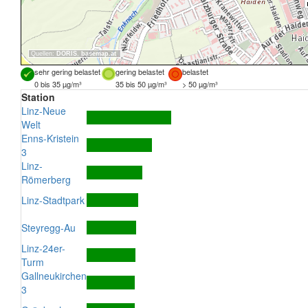
Quellen:
DORIS
,
basemap.at
sehr gering belastet
gering belastet
belastet
0 bis 35 µg/m³
35 bis 50 µg/m³
> 50 µg/m³
Station
Linz-Neue
Welt
Enns-Kristein
3
Linz-
Römerberg
Linz-Stadtpark
Steyregg-Au
Linz-24er-
Turm
Gallneukirchen
3