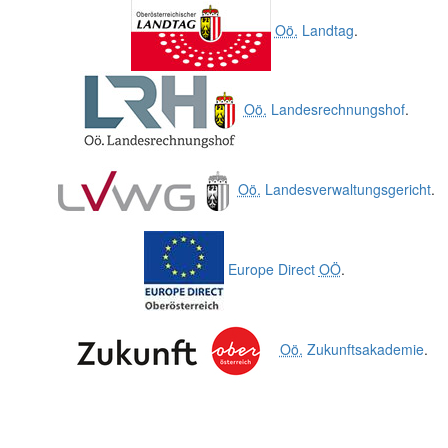
Oö.
Landtag
.
Oö.
Landesrechnungshof
.
Oö.
Landesverwaltungsgericht
.
Europe Direct
OÖ
.
Oö.
Zukunftsakademie
.