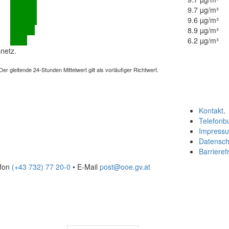
9.7 µg/m³
9.6 µg/m³
8.9 µg/m³
6.2 µg/m³
netz.
 gleitende 24-Stunden Mittelwert gilt als vorläufiger Richtwert.
Kontakt
.
Telefonb
Impress
Datensch
Barrierefr
efon
(+43 732) 77 20-0
• E-Mail
post@ooe.gv.at