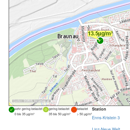
Quellen:
DORIS
,
basemap.at
Station
sehr gering belastet
gering belastet
belastet
0 bis 35 µg/m³
35 bis 50 µg/m³
> 50 µg/m³
Enns-Kristein 3
Linz-Neue Welt