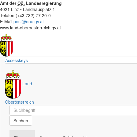
Amt der
Oö.
Landesregierung
4021 Linz • Landhausplatz 1
Telefon (+43 732) 77 20-0
E-Mail
post@ooe.gv.at
www.land-oberoesterreich.gv.at
Accesskeys
Land
Oberösterreich
Schnellsuche
Schnellsuche
Suchen