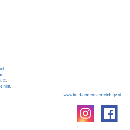
uch
.
um
.
utz
.
eiheit
.
www.land-oberoesterreich.gv.at
.
.