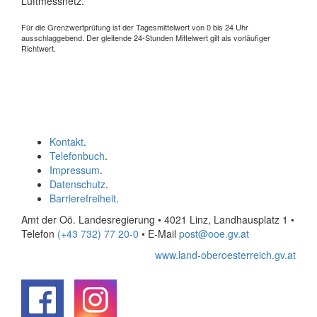
Luftmessnetz.
Für die Grenzwertprüfung ist der Tagesmittelwert von 0 bis 24 Uhr
ausschlaggebend. Der gleitende 24-Stunden Mittelwert gilt als vorläufiger
Richtwert.
Kontakt
.
Telefonbuch
.
Impressum
.
Datenschutz
.
Barrierefreiheit
.
Amt der Oö. Landesregierung • 4021 Linz, Landhausplatz 1
•
Telefon
(+43 732) 77 20-0
• E-Mail
post@ooe.gv.at
www.land-oberoesterreich.gv.at