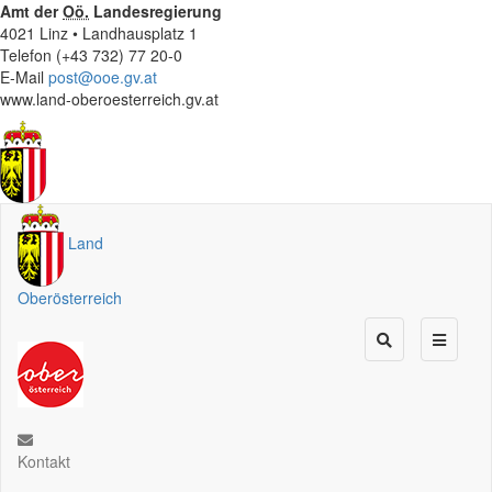
Amt der
Oö.
Landesregierung
4021 Linz • Landhausplatz 1
Telefon (+43 732) 77 20-0
E-Mail
post@ooe.gv.at
www.land-oberoesterreich.gv.at
Land
Oberösterreich
Kontakt