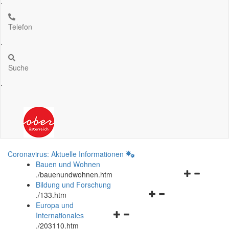
.
Telefon
.
Suche
.
Coronavirus: Aktuelle Informationen
Bauen und Wohnen
Navigationsm
.
/bauenundwohnen.htm
öffnen
Bildung und Forschung
Navigationsmenü
und
.
/133.htm
öffnen
schließen
Europa und
Navigationsmenü
und
Internationales
öffnen
schließen
.
/203110.htm