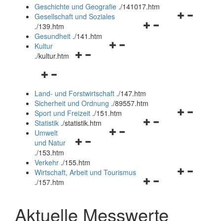
und
Geschichte und Geografie
.
/141017.htm
schließen
Navigationsm
Gesellschaft und Soziales
Navigationsmenü
öffnen
.
/139.htm
öffnen
und
Gesundheit
.
/141.htm
Navigationsmenü
und
schließen
Kultur
Navigationsmenü
öffnen
schließen
.
/kultur.htm
öffnen
und
Navigationsmenü
und
schließen
öffnen
schließen
Land- und Forstwirtschaft
.
/147.htm
und
Sicherheit und Ordnung
.
/89557.htm
schließen
Navigationsm
Sport und Freizeit
.
/151.htm
Navigationsmenü
öffnen
Statistik
.
/statistik.htm
Navigationsmenü
öffnen
und
Umwelt
Navigationsmenü
öffnen
und
schließen
und Natur
öffnen
und
schließen
.
/153.htm
und
schließen
Verkehr
.
/155.htm
schließen
Navigationsm
Wirtschaft, Arbeit und Tourismus
Navigationsmenü
öffnen
.
/157.htm
öffnen
und
und
schließen
Aktuelle Messwerte
schließen