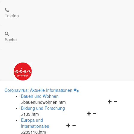
.
Telefon
.
Suche
.
Coronavirus: Aktuelle Informationen
Bauen und Wohnen
Navigationsm
.
/bauenundwohnen.htm
öffnen
Bildung und Forschung
Navigationsmenü
und
.
/133.htm
öffnen
schließen
Europa und
Navigationsmenü
und
Internationales
öffnen
schließen
.
/203110.htm