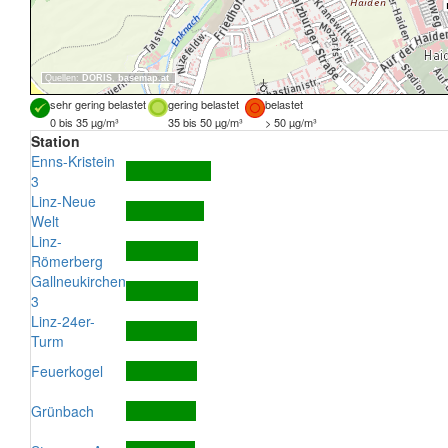
Quellen:
DORIS
,
basemap.at
sehr gering belastet
gering belastet
belastet
0 bis 35 µg/m³
35 bis 50 µg/m³
> 50 µg/m³
Station
Enns-Kristein
3
Linz-Neue
Welt
Linz-
Römerberg
Gallneukirchen
3
Linz-24er-
Turm
Feuerkogel
Grünbach