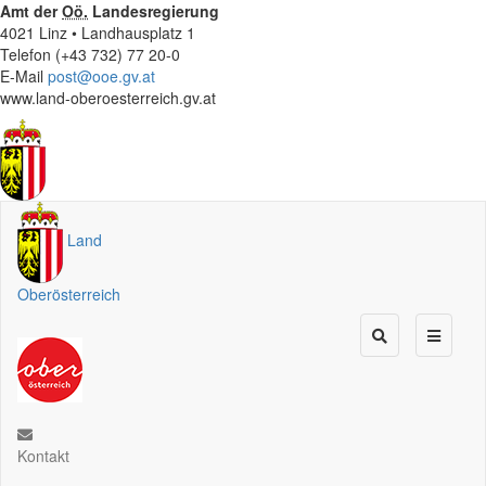
Amt der
Oö.
Landesregierung
4021 Linz • Landhausplatz 1
Telefon (+43 732) 77 20-0
E-Mail
post@ooe.gv.at
www.land-oberoesterreich.gv.at
Land
Oberösterreich
Kontakt