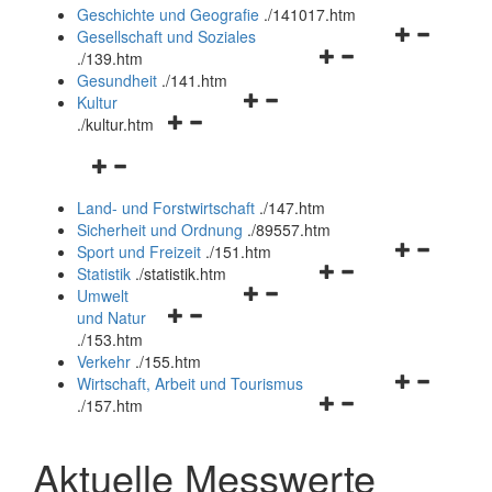
und
Geschichte und Geografie
.
/141017.htm
schließen
Navigationsm
Gesellschaft und Soziales
Navigationsmenü
öffnen
.
/139.htm
öffnen
und
Gesundheit
.
/141.htm
Navigationsmenü
und
schließen
Kultur
Navigationsmenü
öffnen
schließen
.
/kultur.htm
öffnen
und
Navigationsmenü
und
schließen
öffnen
schließen
Land- und Forstwirtschaft
.
/147.htm
und
Sicherheit und Ordnung
.
/89557.htm
schließen
Navigationsm
Sport und Freizeit
.
/151.htm
Navigationsmenü
öffnen
Statistik
.
/statistik.htm
Navigationsmenü
öffnen
und
Umwelt
Navigationsmenü
öffnen
und
schließen
und Natur
öffnen
und
schließen
.
/153.htm
und
schließen
Verkehr
.
/155.htm
schließen
Navigationsm
Wirtschaft, Arbeit und Tourismus
Navigationsmenü
öffnen
.
/157.htm
öffnen
und
und
schließen
Aktuelle Messwerte
schließen