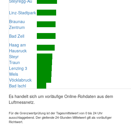
Steyregg-Au
Linz-Stadtpark
Braunau
Zentrum
Bad Zell
Haag am
Hausruck
Steyr
Traun
Lenzing 3
Wels
Vöcklabruck
Bad Ischl
Es handelt sich um vorläufige Online-Rohdaten aus dem
Luftmessnetz.
Für die Grenzwertprüfung ist der Tagesmittelwert von 0 bis 24 Uhr
ausschlaggebend. Der gleitende 24-Stunden Mittelwert gilt als vorläufiger
Richtwert.