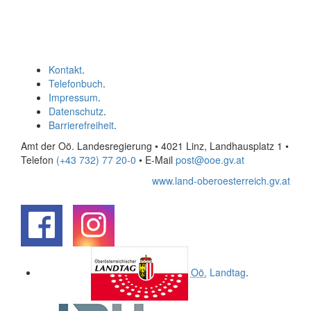
Kontakt
.
Telefonbuch
.
Impressum
.
Datenschutz
.
Barrierefreiheit
.
Amt der Oö. Landesregierung • 4021 Linz, Landhausplatz 1
•
Telefon
(+43 732) 77 20-0
• E-Mail
post@ooe.gv.at
www.land-oberoesterreich.gv.at
.
.
Oö.
Landtag
.