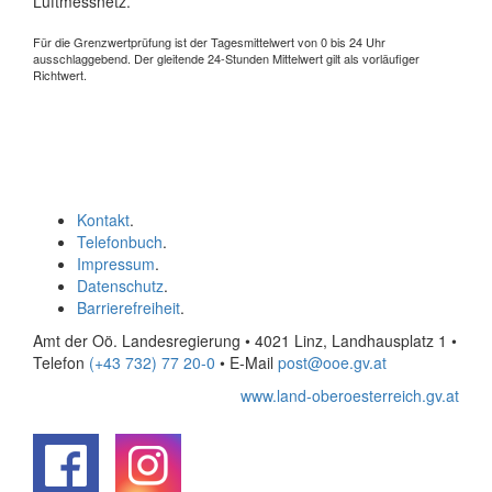
Luftmessnetz.
Für die Grenzwertprüfung ist der Tagesmittelwert von 0 bis 24 Uhr
ausschlaggebend. Der gleitende 24-Stunden Mittelwert gilt als vorläufiger
Richtwert.
Kontakt
.
Telefonbuch
.
Impressum
.
Datenschutz
.
Barrierefreiheit
.
Amt der Oö. Landesregierung • 4021 Linz, Landhausplatz 1
•
Telefon
(+43 732) 77 20-0
• E-Mail
post@ooe.gv.at
www.land-oberoesterreich.gv.at