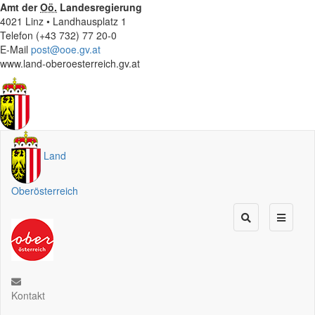
Amt der
Oö.
Landesregierung
4021 Linz • Landhausplatz 1
Telefon (+43 732) 77 20-0
E-Mail
post@ooe.gv.at
www.land-oberoesterreich.gv.at
Land
Oberösterreich
Kontakt