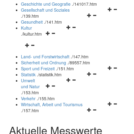
und
Geschichte und Geografie
.
/141017.htm
schließen
Navigationsm
Gesellschaft und Soziales
Navigationsmenü
öffnen
.
/139.htm
öffnen
und
Gesundheit
.
/141.htm
Navigationsmenü
und
schließen
Kultur
Navigationsmenü
öffnen
schließen
.
/kultur.htm
öffnen
und
Navigationsmenü
und
schließen
öffnen
schließen
Land- und Forstwirtschaft
.
/147.htm
und
Sicherheit und Ordnung
.
/89557.htm
schließen
Navigationsm
Sport und Freizeit
.
/151.htm
Navigationsmenü
öffnen
Statistik
.
/statistik.htm
Navigationsmenü
öffnen
und
Umwelt
Navigationsmenü
öffnen
und
schließen
und Natur
öffnen
und
schließen
.
/153.htm
und
schließen
Verkehr
.
/155.htm
schließen
Navigationsm
Wirtschaft, Arbeit und Tourismus
Navigationsmenü
öffnen
.
/157.htm
öffnen
und
und
schließen
Aktuelle Messwerte
schließen