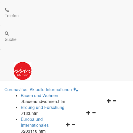
.
Telefon
.
Suche
.
Coronavirus: Aktuelle Informationen
Bauen und Wohnen
Navigationsm
.
/bauenundwohnen.htm
öffnen
Bildung und Forschung
Navigationsmenü
und
.
/133.htm
öffnen
schließen
Europa und
Navigationsmenü
und
Internationales
öffnen
schließen
.
/203110.htm