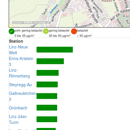
Quellen:
DORIS
,
basemap.at
sehr gering belastet
gering belastet
belastet
0 bis 35 µg/m³
35 bis 50 µg/m³
> 50 µg/m³
Station
Linz-Neue
Welt
Enns-Kristein
3
Linz-
Römerberg
Steyregg-Au
Gallneukirchen
3
Grünbach
Linz-24er-
Turm