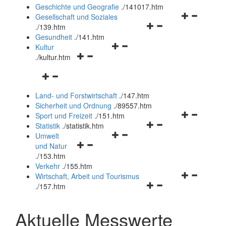
und
Geschichte und Geografie
.
/141017.htm
schließen
Navigationsm
Gesellschaft und Soziales
Navigationsmenü
öffnen
.
/139.htm
öffnen
und
Gesundheit
.
/141.htm
Navigationsmenü
und
schließen
Kultur
Navigationsmenü
öffnen
schließen
.
/kultur.htm
öffnen
und
Navigationsmenü
und
schließen
öffnen
schließen
Land- und Forstwirtschaft
.
/147.htm
und
Sicherheit und Ordnung
.
/89557.htm
schließen
Navigationsm
Sport und Freizeit
.
/151.htm
Navigationsmenü
öffnen
Statistik
.
/statistik.htm
Navigationsmenü
öffnen
und
Umwelt
Navigationsmenü
öffnen
und
schließen
und Natur
öffnen
und
schließen
.
/153.htm
und
schließen
Verkehr
.
/155.htm
schließen
Navigationsm
Wirtschaft, Arbeit und Tourismus
Navigationsmenü
öffnen
.
/157.htm
öffnen
und
und
schließen
Aktuelle Messwerte
schließen