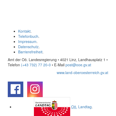
Kontakt
.
Telefonbuch
.
Impressum
.
Datenschutz
.
Barrierefreiheit
.
Amt der Oö. Landesregierung • 4021 Linz, Landhausplatz 1
•
Telefon
(+43 732) 77 20-0
• E-Mail
post@ooe.gv.at
www.land-oberoesterreich.gv.at
.
.
Oö.
Landtag
.