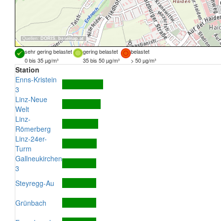
Quellen:
DORIS
,
basemap.at
sehr gering belastet
gering belastet
belastet
0 bis 35 µg/m³
35 bis 50 µg/m³
> 50 µg/m³
Station
Enns-Kristein
3
Linz-Neue
Welt
Linz-
Römerberg
Linz-24er-
Turm
Gallneukirchen
3
Steyregg-Au
Grünbach