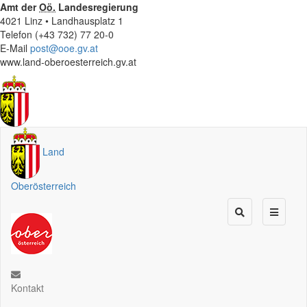
Amt der
Oö.
Landesregierung
4021 Linz • Landhausplatz 1
Telefon (+43 732) 77 20-0
E-Mail
post@ooe.gv.at
www.land-oberoesterreich.gv.at
Land
Oberösterreich
Kontakt