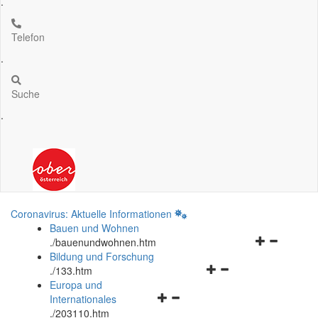
.
Telefon
.
Suche
.
Coronavirus: Aktuelle Informationen
Bauen und Wohnen
Navigationsm
.
/bauenundwohnen.htm
öffnen
Bildung und Forschung
Navigationsmenü
und
.
/133.htm
öffnen
schließen
Europa und
Navigationsmenü
und
Internationales
öffnen
schließen
.
/203110.htm