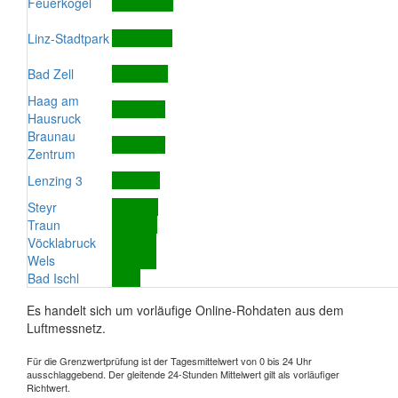
Feuerkogel
Linz-Stadtpark
Bad Zell
Haag am
Hausruck
Braunau
Zentrum
Lenzing 3
Steyr
Traun
Vöcklabruck
Wels
Bad Ischl
Es handelt sich um vorläufige Online-Rohdaten aus dem
Luftmessnetz.
Für die Grenzwertprüfung ist der Tagesmittelwert von 0 bis 24 Uhr
ausschlaggebend. Der gleitende 24-Stunden Mittelwert gilt als vorläufiger
Richtwert.