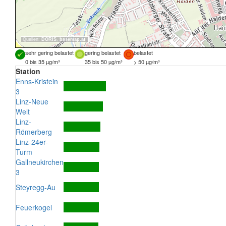
Quellen:
DORIS
,
basemap.at
sehr gering belastet
gering belastet
belastet
0 bis 35 µg/m³
35 bis 50 µg/m³
> 50 µg/m³
Station
Enns-Kristein
3
Linz-Neue
Welt
Linz-
Römerberg
Linz-24er-
Turm
Gallneukirchen
3
Steyregg-Au
Feuerkogel