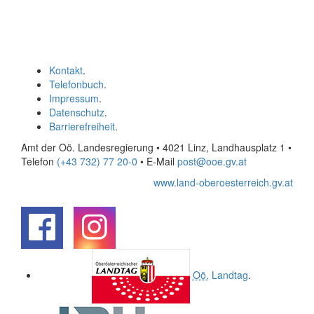
Kontakt
.
Telefonbuch
.
Impressum
.
Datenschutz
.
Barrierefreiheit
.
Amt der Oö. Landesregierung • 4021 Linz, Landhausplatz 1
•
Telefon
(+43 732) 77 20-0
• E-Mail
post@ooe.gv.at
www.land-oberoesterreich.gv.at
.
.
Oö.
Landtag
.