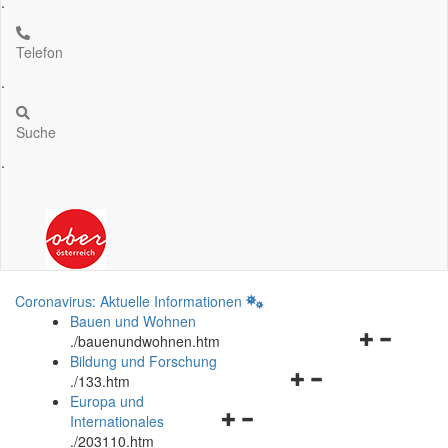
.
Telefon
.
Suche
.
Coronavirus: Aktuelle Informationen
Bauen und Wohnen
Navigationsm
.
/bauenundwohnen.htm
öffnen
Bildung und Forschung
Navigationsmenü
und
.
/133.htm
öffnen
schließen
Europa und
Navigationsmenü
und
Internationales
öffnen
schließen
.
/203110.htm