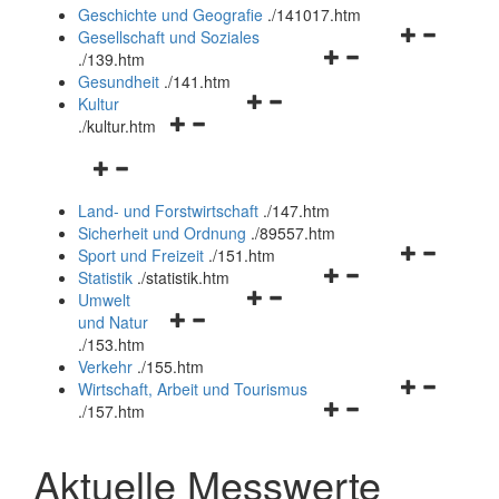
und
Geschichte und Geografie
.
/141017.htm
schließen
Navigationsm
Gesellschaft und Soziales
Navigationsmenü
öffnen
.
/139.htm
öffnen
und
Gesundheit
.
/141.htm
Navigationsmenü
und
schließen
Kultur
Navigationsmenü
öffnen
schließen
.
/kultur.htm
öffnen
und
Navigationsmenü
und
schließen
öffnen
schließen
Land- und Forstwirtschaft
.
/147.htm
und
Sicherheit und Ordnung
.
/89557.htm
schließen
Navigationsm
Sport und Freizeit
.
/151.htm
Navigationsmenü
öffnen
Statistik
.
/statistik.htm
Navigationsmenü
öffnen
und
Umwelt
Navigationsmenü
öffnen
und
schließen
und Natur
öffnen
und
schließen
.
/153.htm
und
schließen
Verkehr
.
/155.htm
schließen
Navigationsm
Wirtschaft, Arbeit und Tourismus
Navigationsmenü
öffnen
.
/157.htm
öffnen
und
und
schließen
Aktuelle Messwerte
schließen