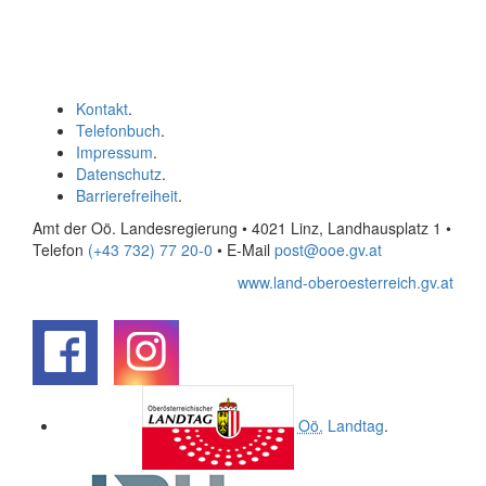
Kontakt
.
Telefonbuch
.
Impressum
.
Datenschutz
.
Barrierefreiheit
.
Amt der Oö. Landesregierung • 4021 Linz, Landhausplatz 1
•
Telefon
(+43 732) 77 20-0
• E-Mail
post@ooe.gv.at
www.land-oberoesterreich.gv.at
.
.
Oö.
Landtag
.