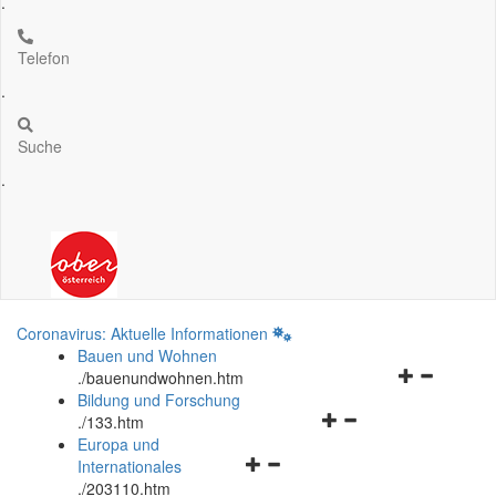
.
Telefon
.
Suche
.
Coronavirus: Aktuelle Informationen
Bauen und Wohnen
Navigationsm
.
/bauenundwohnen.htm
öffnen
Bildung und Forschung
Navigationsmenü
und
.
/133.htm
öffnen
schließen
Europa und
Navigationsmenü
und
Internationales
öffnen
schließen
.
/203110.htm