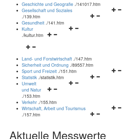
und
Geschichte und Geografie
.
/141017.htm
schließen
Navigationsm
Gesellschaft und Soziales
Navigationsmenü
öffnen
.
/139.htm
öffnen
und
Gesundheit
.
/141.htm
Navigationsmenü
und
schließen
Kultur
Navigationsmenü
öffnen
schließen
.
/kultur.htm
öffnen
und
Navigationsmenü
und
schließen
öffnen
schließen
Land- und Forstwirtschaft
.
/147.htm
und
Sicherheit und Ordnung
.
/89557.htm
schließen
Navigationsm
Sport und Freizeit
.
/151.htm
Navigationsmenü
öffnen
Statistik
.
/statistik.htm
Navigationsmenü
öffnen
und
Umwelt
Navigationsmenü
öffnen
und
schließen
und Natur
öffnen
und
schließen
.
/153.htm
und
schließen
Verkehr
.
/155.htm
schließen
Navigationsm
Wirtschaft, Arbeit und Tourismus
Navigationsmenü
öffnen
.
/157.htm
öffnen
und
und
schließen
Aktuelle Messwerte
schließen