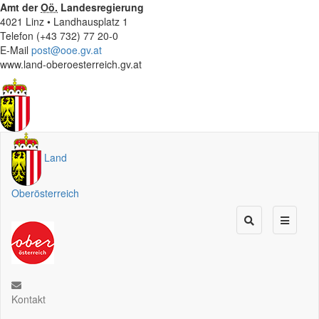
Amt der
Oö.
Landesregierung
4021 Linz • Landhausplatz 1
Telefon (+43 732) 77 20-0
E-Mail
post@ooe.gv.at
www.land-oberoesterreich.gv.at
Land
Oberösterreich
Kontakt