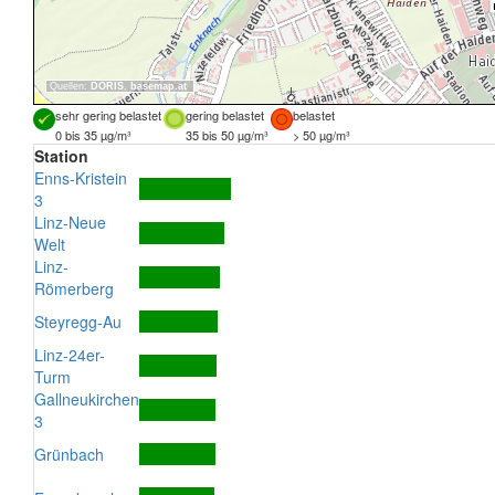
Quellen:
DORIS
,
basemap.at
sehr gering belastet
gering belastet
belastet
0 bis 35 µg/m³
35 bis 50 µg/m³
> 50 µg/m³
Station
Enns-Kristein
3
Linz-Neue
Welt
Linz-
Römerberg
Steyregg-Au
Linz-24er-
Turm
Gallneukirchen
3
Grünbach