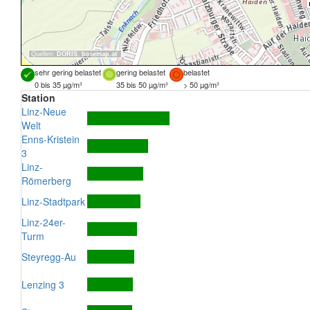
Quellen:
DORIS
,
basemap.at
sehr gering belastet
gering belastet
belastet
0 bis 35 µg/m³
35 bis 50 µg/m³
> 50 µg/m³
Station
Linz-Neue
Welt
Enns-Kristein
3
Linz-
Römerberg
Linz-Stadtpark
Linz-24er-
Turm
Steyregg-Au
Lenzing 3