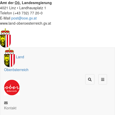
Amt der
Oö.
Landesregierung
4021 Linz • Landhausplatz 1
Telefon (+43 732) 77 20-0
E-Mail
post@ooe.gv.at
www.land-oberoesterreich.gv.at
Land
Oberösterreich
Kontakt