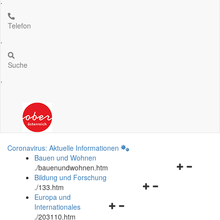
.
Telefon
.
Suche
.
Coronavirus: Aktuelle Informationen
Bauen und Wohnen
Navigationsm
.
/bauenundwohnen.htm
öffnen
Bildung und Forschung
Navigationsmenü
und
.
/133.htm
öffnen
schließen
Europa und
Navigationsmenü
und
Internationales
öffnen
schließen
.
/203110.htm