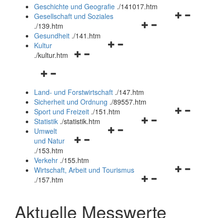
und
Geschichte und Geografie
.
/141017.htm
schließen
Navigationsm
Gesellschaft und Soziales
Navigationsmenü
öffnen
.
/139.htm
öffnen
und
Gesundheit
.
/141.htm
Navigationsmenü
und
schließen
Kultur
Navigationsmenü
öffnen
schließen
.
/kultur.htm
öffnen
und
Navigationsmenü
und
schließen
öffnen
schließen
Land- und Forstwirtschaft
.
/147.htm
und
Sicherheit und Ordnung
.
/89557.htm
schließen
Navigationsm
Sport und Freizeit
.
/151.htm
Navigationsmenü
öffnen
Statistik
.
/statistik.htm
Navigationsmenü
öffnen
und
Umwelt
Navigationsmenü
öffnen
und
schließen
und Natur
öffnen
und
schließen
.
/153.htm
und
schließen
Verkehr
.
/155.htm
schließen
Navigationsm
Wirtschaft, Arbeit und Tourismus
Navigationsmenü
öffnen
.
/157.htm
öffnen
und
und
schließen
Aktuelle Messwerte
schließen