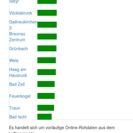
Steyr
Vöcklabruck
Gallneukirchen
3
Braunau
Zentrum
Grünbach
Wels
Haag am
Hausruck
Bad Zell
Feuerkogel
Traun
Bad Ischl
Es handelt sich um vorläufige Online-Rohdaten aus dem