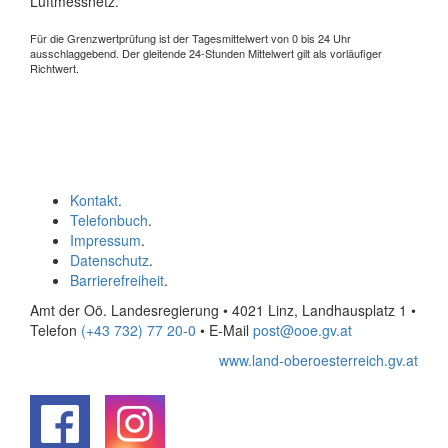
Luftmessnetz.
Für die Grenzwertprüfung ist der Tagesmittelwert von 0 bis 24 Uhr
ausschlaggebend. Der gleitende 24-Stunden Mittelwert gilt als vorläufiger
Richtwert.
Kontakt
.
Telefonbuch
.
Impressum
.
Datenschutz
.
Barrierefreiheit
.
Amt der Oö. Landesregierung • 4021 Linz, Landhausplatz 1
•
Telefon
(+43 732) 77 20-0
• E-Mail
post@ooe.gv.at
www.land-oberoesterreich.gv.at