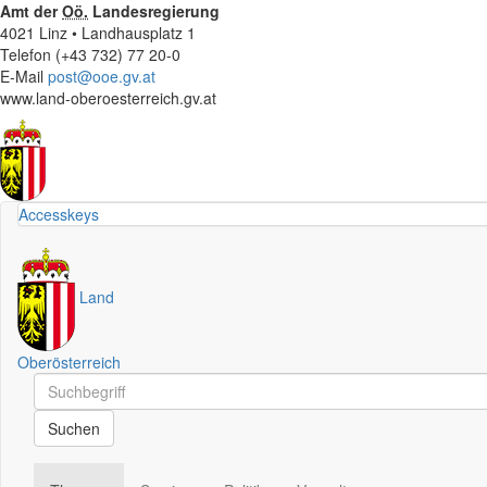
Amt der
Oö.
Landesregierung
4021 Linz • Landhausplatz 1
Telefon (+43 732) 77 20-0
E-Mail
post@ooe.gv.at
www.land-oberoesterreich.gv.at
Accesskeys
Land
Oberösterreich
Schnellsuche
Schnellsuche
Suchen