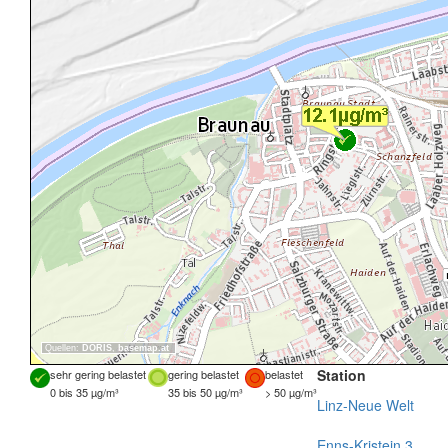
Quellen:
DORIS
,
basemap.at
Station
sehr gering belastet
gering belastet
belastet
0 bis 35 µg/m³
35 bis 50 µg/m³
> 50 µg/m³
Linz-Neue Welt
Enns-Kristein 3