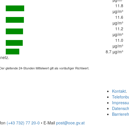
11.8
µg/m³
11.6
µg/m³
11.2
µg/m³
11.0
µg/m³
8.7 µg/m³
netz.
 gleitende 24-Stunden Mittelwert gilt als vorläufiger Richtwert.
Kontakt
.
Telefonb
Impress
Datensch
Barrierefr
efon
(+43 732) 77 20-0
• E-Mail
post@ooe.gv.at