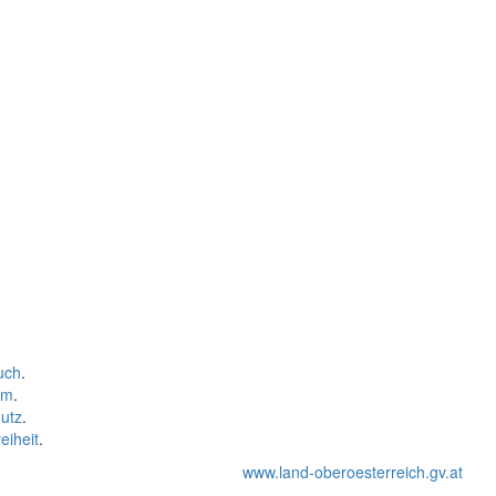
uch
.
um
.
utz
.
eiheit
.
www.land-oberoesterreich.gv.at